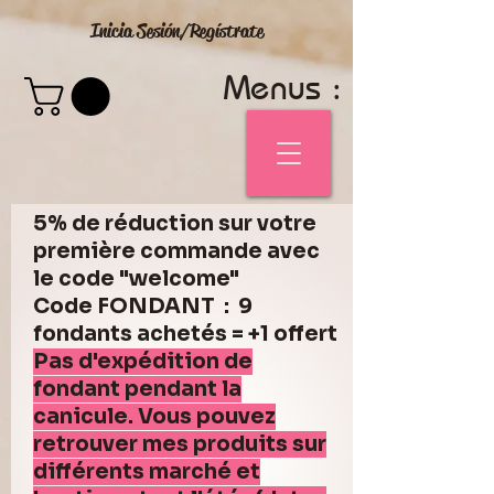
Inicia Sesión/Regístrate
Menus :
5% de réduction sur votre
première commande avec
le code "welcome"
Code FONDANT : 9
fondants achetés = +1 offert
Pas d'expédition de
fondant pendant la
canicule. Vous pouvez
retrouver mes produits sur
différents marché et