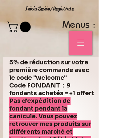
Inicia Sesión/Regístrate
Menus :
5% de réduction sur votre
première commande avec
le code "welcome"
Code FONDANT : 9
fondants achetés = +1 offert
Pas d'expédition de
fondant pendant la
canicule. Vous pouvez
retrouver mes produits sur
différents marché et