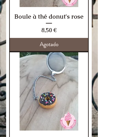
Boule à thé donut's rose
Precio
8,50 €
Agotado