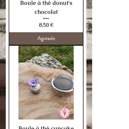
Boule à thé donut's
chocolat
Precio
8,50 €
Agotado
Boule à thé cupcake