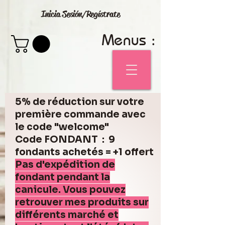
Inicia Sesión/Regístrate
Menus :
5% de réduction sur votre
première commande avec
le code "welcome"
Code FONDANT : 9
fondants achetés = +1 offert
Pas d'expédition de
fondant pendant la
canicule. Vous pouvez
retrouver mes produits sur
différents marché et