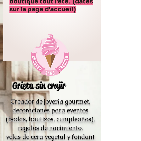
boutique tout l'été. (dates
sur la page d'accueil)
Grieta sin crujir
Creador de joyería gourmet,
decoraciones para eventos
(bodas, bautizos, cumpleaños),
regalos de nacimiento.
velas de cera vegetal y fondant