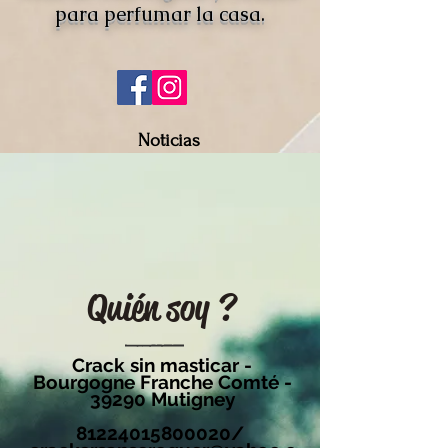
para perfumar la casa.
Noticias
Promoción
Quién soy ?
Crack sin masticar -
Bourgogne Franche Comté -
39290 Mutigney
81224015800020
/