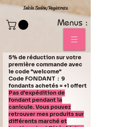
Inicia Sesión/Regístrate
Menus :
5% de réduction sur votre
première commande avec
le code "welcome"
Code FONDANT : 9
fondants achetés = +1 offert
Pas d'expédition de
fondant pendant la
canicule. Vous pouvez
retrouver mes produits sur
différents marché et