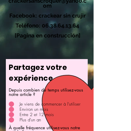
crackersanscroquer@yahoo.c
om
Facebook: crackear sin crujir
Teléfono:
06.38.64.13.64
[Pagina en construcción]
Partagez votre
expérience
Depuis combien de temps utilisez-vous
notre article ?
Je viens de commencer à l'utiliser
Environ un mois
Entre 2 et 12 mois
Plus d'un an
À quelle fréquence utilisez-vous notre