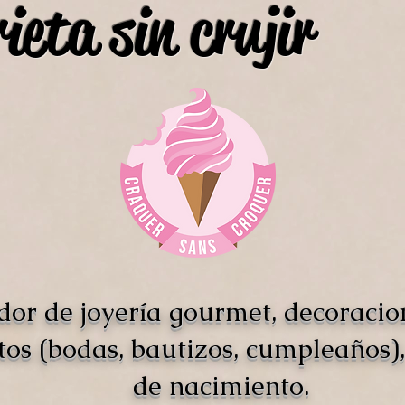
ieta sin crujir
dor de joyería gourmet, decoracio
tos (bodas, bautizos, cumpleaños),
de nacimiento.