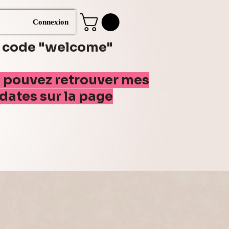
Connexion
e code "welcome"
s pouvez retrouver mes
(dates sur la page