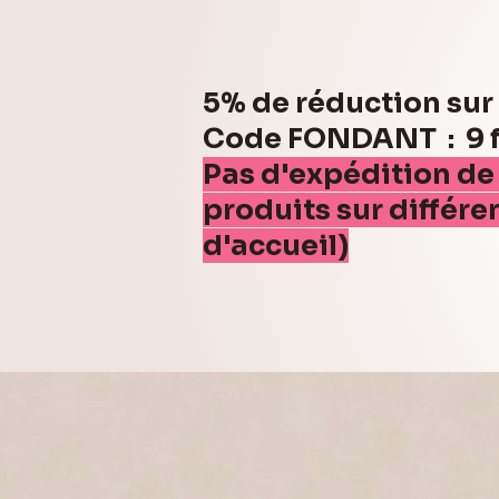
5% de réduction su
Code FONDANT : 9 fo
Pas d'expédition de
produits sur différe
d'accueil)