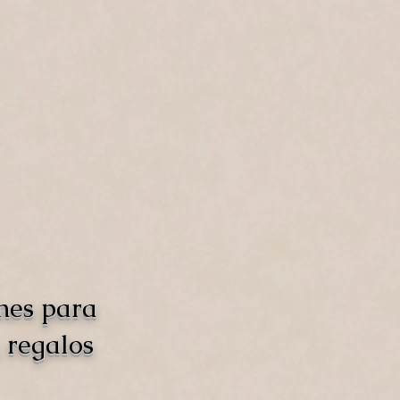
nes para
 regalos