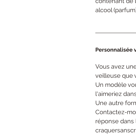
contenant de l
alcool (parfum)
Personnalisée v
Vous avez une
veilleuse
que 
Un modèle vou
l'aimeriez dan
Une autre form
Contactez-mo
réponse dans 
craquersansc