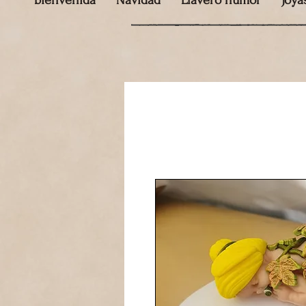
bienvenida
Navidad
Llavero humor
Joya