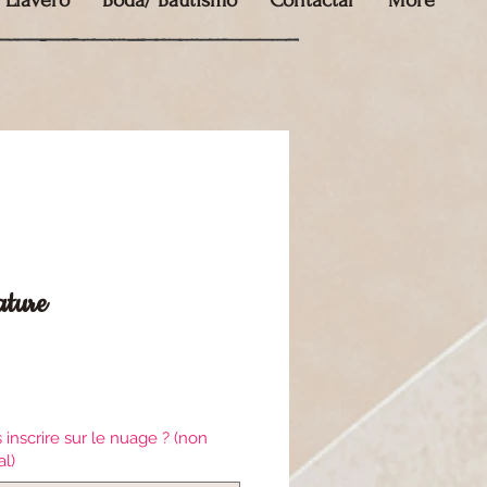
Llavero
Boda/ Bautismo
Contactar
More
ature
cio
inscrire sur le nuage ? (non
al)