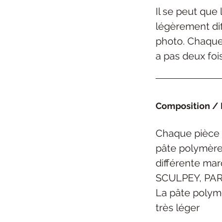
Il se peut que
légèrement dif
photo. Chaque 
a pas deux foi
Composition / E
Chaque pièce 
pâte polymèr
différente ma
SCULPEY,
PAR
La pâte polym
très léger