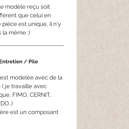
 le modèle reçu soit
férent que celui en
pièce est unique, il n'y
s la même :)
ntretien / Pile
est
modelée
avec de la
e
( je
travaille avec
rque, FIMO, CERNIT,
DO..
)
ère est un composant