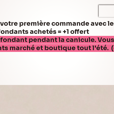
r votre première commande avec l
ndants achetés = +1 offert
 fondant pendant la canicule. Vou
nts marché et boutique tout l'été. 