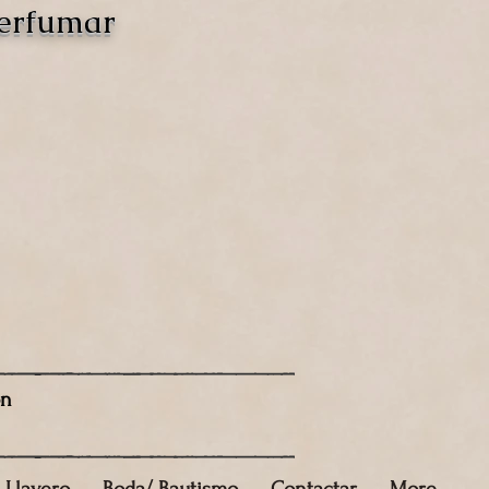
perfumar
ón