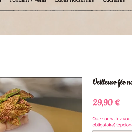
s
Fondant / Velas
Luces nocturnas
Cucharas
Veilleuse fée n
Pre
29,90 €
Que souhaitez vous 
obligatoire) (opcion