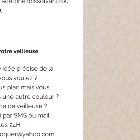
'acétone (dissolvant) ou
.
otre veilleuse
 idée précise
de la
vous voulez ?
s plaît mais vous
s une autre couleur ?
e de veilleuse ?
i
par SMS ou mail,
les 24H
roquer@yahoo.com