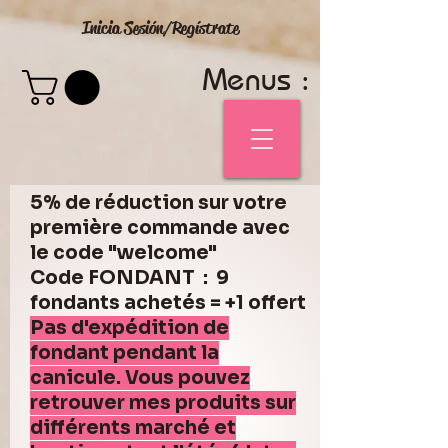
Inicia Sesión/Regístrate
Menus :
5% de réduction sur votre
première commande avec
le code "welcome"
Code FONDANT : 9
fondants achetés = +1 offert
Pas d'expédition de
fondant pendant la
canicule. Vous pouvez
retrouver mes produits sur
différents marché et