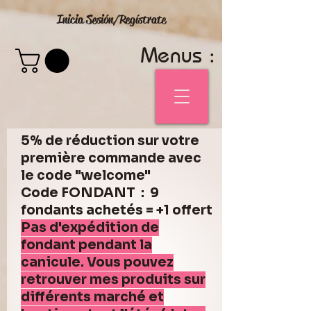
Inicia Sesión/Regístrate
Menus :
5% de réduction sur votre
première commande avec
le code "welcome"
Code FONDANT : 9
fondants achetés = +1 offert
Pas d'expédition de
fondant pendant la
canicule. Vous pouvez
retrouver mes produits sur
différents marché et