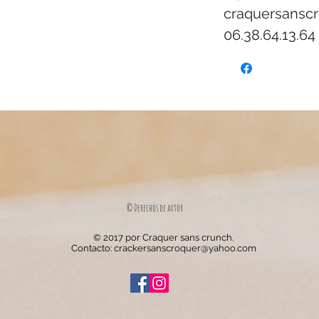
craquersansc
06.38.64.13.64
© Derechos de autor
© 2017 por Craquer sans crunch.
Contacto:
crackersanscroquer@yahoo.com