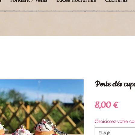
s
Fondant / Velas
Luces nocturnas
Cucharas
Porte clés cup
Prec
8,00 €
Choisissez votre co
Elegir