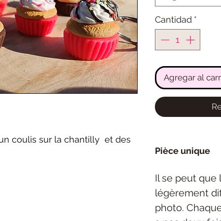
Cantidad
*
Agregar al carr
Re
n coulis sur la chantilly et des
Pièce unique
Il se peut que
légèrement dif
photo. Chaque 