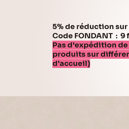
5% de réduction su
Code FONDANT : 9 fo
Pas d'expédition de
produits sur différe
d'accueil)