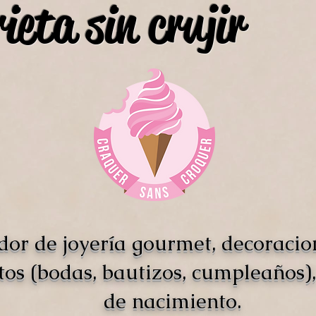
ieta sin crujir
dor de joyería gourmet, decoracio
tos (bodas, bautizos, cumpleaños),
de nacimiento.