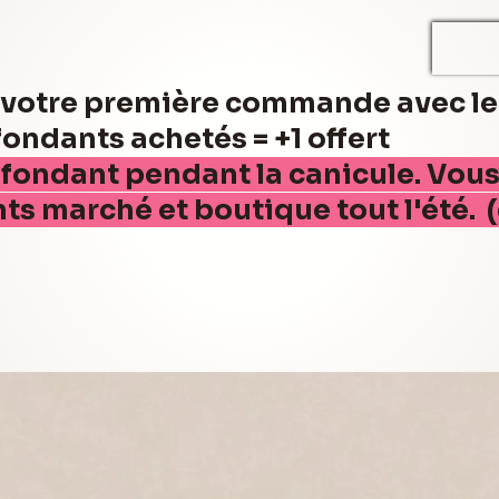
r votre première commande avec l
ndants achetés = +1 offert
 fondant pendant la canicule. Vou
nts marché et boutique tout l'été. 