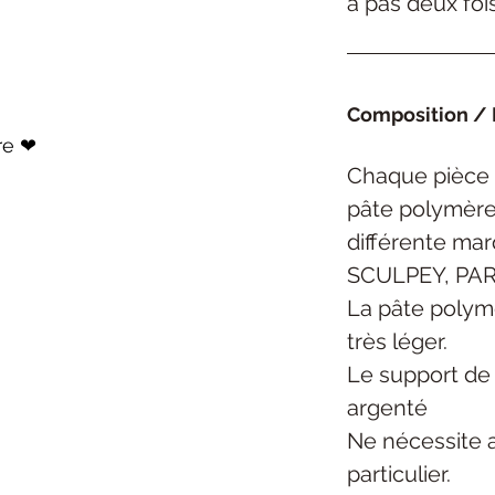
a pas deux foi
Composition / 
re ❤
Chaque pièce 
pâte polymèr
différente ma
SCULPEY,
PAR
La pâte polym
très léger.
Le support de 
argenté
Ne nécessite 
particulier.