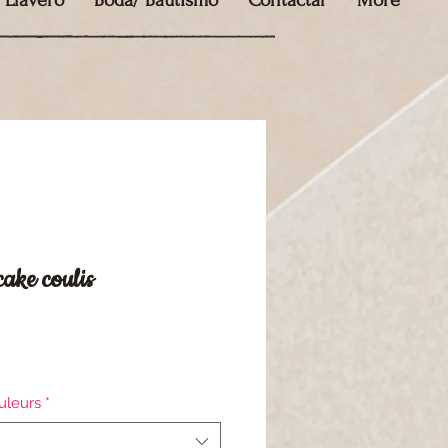
Llavero
Boda/ Bautismo
Contactar
More
cake coulis
io
uleurs
*