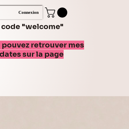
Connexion
e code "welcome"
s pouvez retrouver mes
(dates sur la page