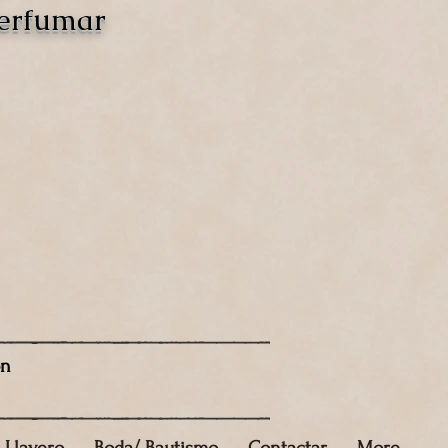
perfumar
ón