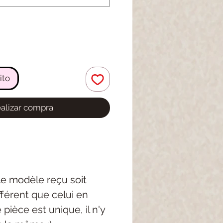
ito
alizar compra
 le modèle reçu soit
férent que celui en
pièce est unique, il n'y