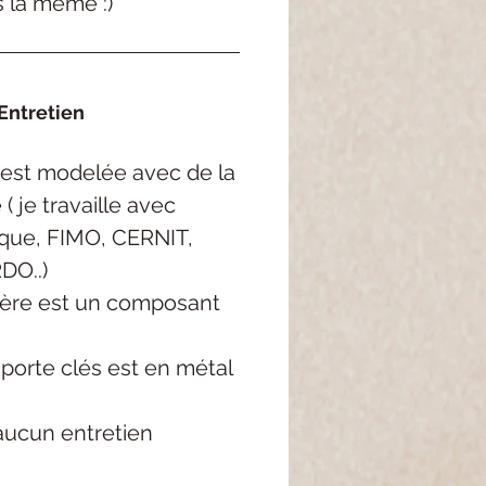
s la même :)
Entretien
est
modelée
avec de la
e
( je
travaille avec
rque, FIMO, CERNIT,
DO..
)
ère est un composant
porte clés est en métal
aucun entretien