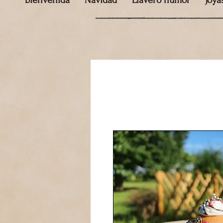
bienvenida
Navidad
Llavero humor
Joya