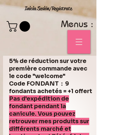
Inicia Sesión/Regístrate
Menus :
5% de réduction sur votre
première commande avec
le code "welcome"
Code FONDANT : 9
fondants achetés = +1 offert
Pas d'expédition de
fondant pendant la
canicule. Vous pouvez
retrouver mes produits sur
différents marché et