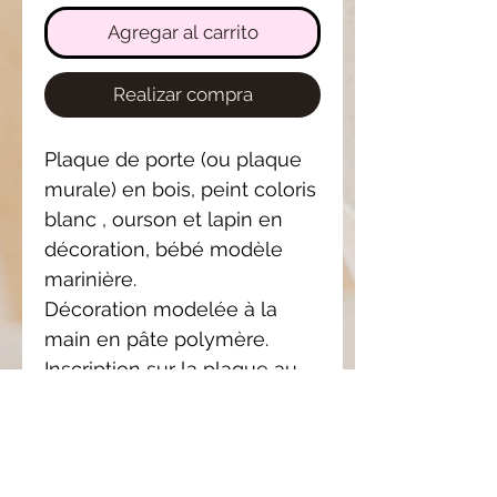
Agregar al carrito
Realizar compra
Plaque de porte (ou plaque
murale) en bois, peint coloris
blanc , ourson et lapin en
décoration, bébé modèle
marinière.
Décoration modelée à la
main en pâte polymère.
Inscription sur la plaque au
feutre posca " Chut je rêve..."
Produit totalement
personnalisable sur simple