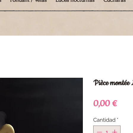
s
Fondant / Velas
Luces nocturnas
Cucharas
Pièce montée 
Prec
0,00 €
Cantidad
*