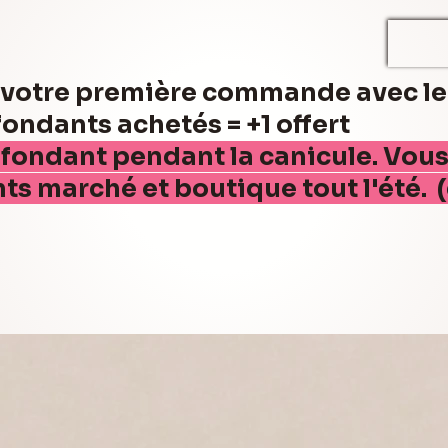
r votre première commande avec l
ndants achetés = +1 offert
 fondant pendant la canicule. Vou
nts marché et boutique tout l'été. 