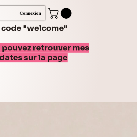
Connexion
e code "welcome"
s pouvez retrouver mes
(dates sur la page