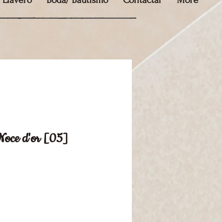
Llavero
Boda/ Bautismo
Contactar
More
Noce d'or [05]
io