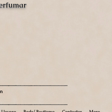
perfumar
ón