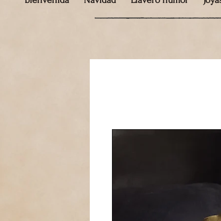
bienvenida
Navidad
Llavero humor
Joya