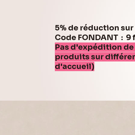
5% de réduction su
Code FONDANT : 9 fo
Pas d'expédition de
produits sur différe
d'accueil)