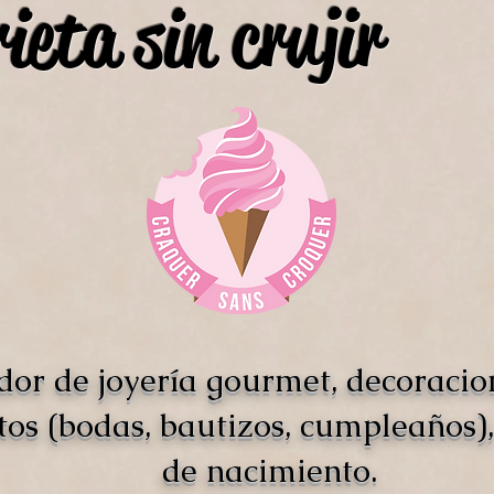
ieta sin crujir
dor de joyería gourmet, decoracio
tos (bodas, bautizos, cumpleaños),
de nacimiento.