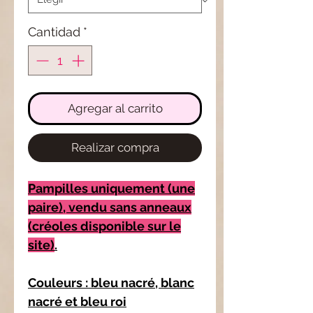
Cantidad
*
Agregar al carrito
Realizar compra
Pampilles uniquement (une
paire), vendu sans anneaux
(créoles disponible sur le
site)
.
Couleurs : bleu nacré, blanc
nacré et bleu roi