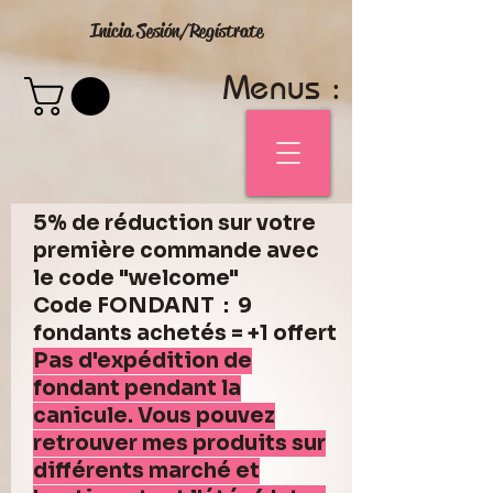
Inicia Sesión/Regístrate
Menus :
5% de réduction sur votre
première commande avec
le code "welcome"
Code FONDANT : 9
fondants achetés = +1 offert
Pas d'expédition de
fondant pendant la
canicule. Vous pouvez
retrouver mes produits sur
différents marché et