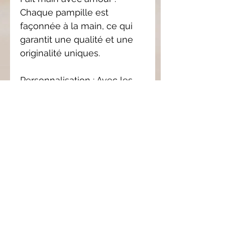
Chaque pampille est
façonnée à la main, ce qui
garantit une qualité et une
originalité uniques.
Personnalisation : Avec les
pampilles interchangeables,
créez des combinaisons
infinies pour assortir vos
boucles d'oreilles à votre
style.
Confort et légèreté : L’argile
polymère est un matériau
léger, idéal pour porter des
boucles d'oreilles toute la