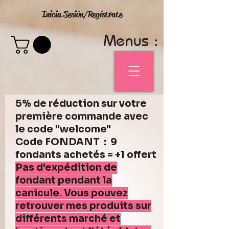
Inicia Sesión/Regístrate
Menus :
5% de réduction sur votre
première commande avec
le code "welcome"
Code FONDANT : 9
fondants achetés = +1 offert
Pas d'expédition de
fondant pendant la
canicule. Vous pouvez
retrouver mes produits sur
différents marché et