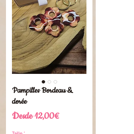
Pampilles Bordeau &
dorée
Precio
Desde
12,00€
de
Taille
*