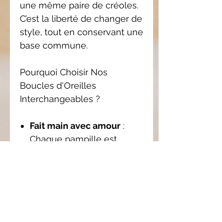
une même paire de créoles.
C’est la liberté de changer de
style, tout en conservant une
base commune.
Pourquoi Choisir Nos
Boucles d'Oreilles
Interchangeables ?
Fait main avec amour
:
Chaque pampille est
façonnée à la main, ce qui
garantit une qualité et une
originalité uniques.
Personnalisation
: Avec les
pampilles
interchangeables, créez