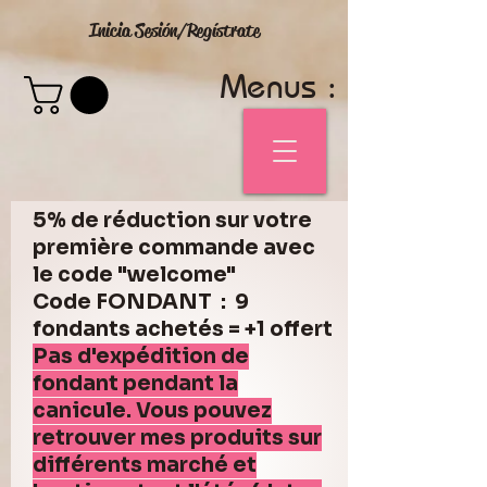
Inicia Sesión/Regístrate
Menus :
5% de réduction sur votre
première commande avec
le code "welcome"
Code FONDANT : 9
fondants achetés = +1 offert
Pas d'expédition de
fondant pendant la
canicule. Vous pouvez
retrouver mes produits sur
différents marché et