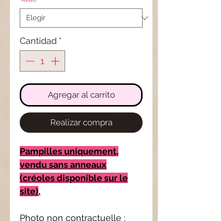
oferta
Cantidad
*
Agregar al carrito
Realizar compra
Pampilles uniquement,
vendu sans anneaux
(créoles disponible sur le
site)
.
Photo non contractuelle :