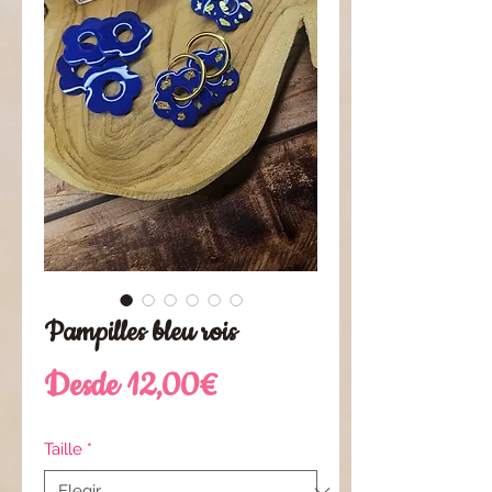
Pampilles bleu rois
Precio
Desde
12,00€
de
Taille
*
oferta