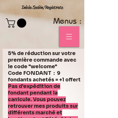
Inicia Sesión/Regístrate
Menus :
5% de réduction sur votre
première commande avec
le code "welcome"
Code FONDANT : 9
fondants achetés = +1 offert
Pas d'expédition de
fondant pendant la
canicule. Vous pouvez
retrouver mes produits sur
différents marché et