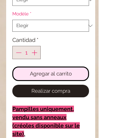
Modèle
*
Cantidad
*
Agregar al carrito
Realizar compra
Pampilles uniquement,
vendu sans anneaux
(créoles disponible sur le
site)
.