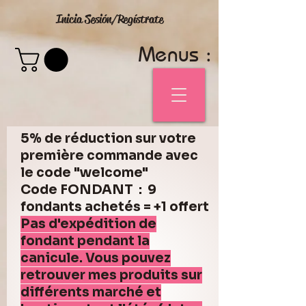
Inicia Sesión/Regístrate
Menus :
5% de réduction sur votre
première commande avec
le code "welcome"
Code FONDANT : 9
fondants achetés = +1 offert
Pas d'expédition de
fondant pendant la
canicule. Vous pouvez
retrouver mes produits sur
différents marché et