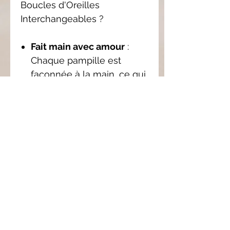
Boucles d'Oreilles
Interchangeables ?
Fait main avec amour
:
Chaque pampille est
façonnée à la main, ce qui
garantit une qualité et une
originalité uniques.
Personnalisation
: Avec les
pampilles
interchangeables, créez
des combinaisons infinies
pour assortir vos boucles
d'oreilles à votre style.
Confort et légèreté
:
L’argile polymère est un
matériau léger, idéal pour