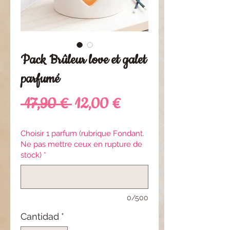
Pack Brûleur love et galet
parfumé
Precio
Precio
 17,90 € 
12,00 €
de
Choisir 1 parfum (rubrique Fondant.
Ne pas mettre ceux en rupture de
oferta
stock)
*
0/500
Cantidad
*