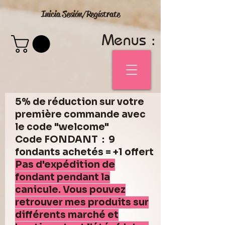
Inicia Sesión/Regístrate
Menus :
5% de réduction sur votre
première commande avec
le code "welcome"
Code FONDANT : 9
fondants achetés = +1 offert
Pas d'expédition de
fondant pendant la
canicule. Vous pouvez
retrouver mes produits sur
différents marché et