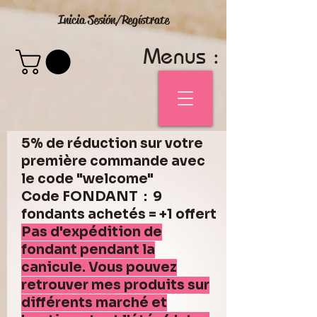
Inicia Sesión/Regístrate
Menus :
5% de réduction sur votre
première commande avec
le code "welcome"
Code FONDANT : 9
fondants achetés = +1 offert
Pas d'expédition de
fondant pendant la
canicule. Vous pouvez
retrouver mes produits sur
différents marché et