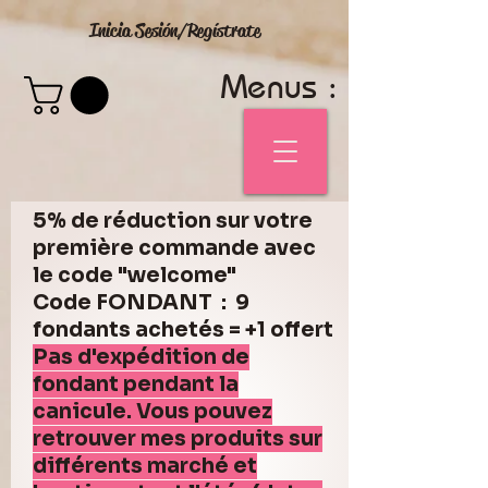
Inicia Sesión/Regístrate
Menus :
5% de réduction sur votre
première commande avec
le code "welcome"
Code FONDANT : 9
fondants achetés = +1 offert
Pas d'expédition de
fondant pendant la
canicule. Vous pouvez
retrouver mes produits sur
différents marché et