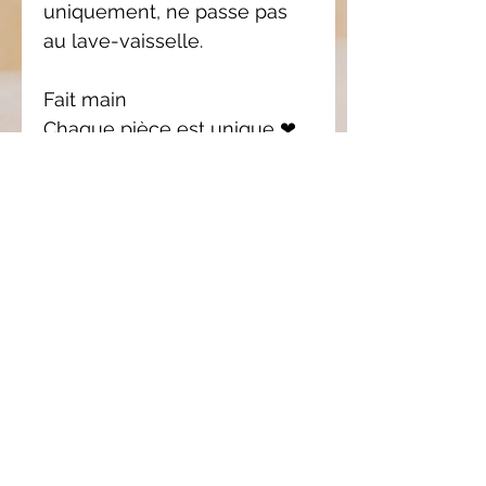
uniquement, ne passe pas
au lave-vaisselle.
Fait main
Chaque pièce est unique ❤
Pièce
unique
Il se peut que le modèle
Composition
reçu soit légèrement
différent que celui en
/ Entretien
photo. Chaque pièce est