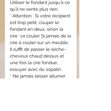
Utiliser le fondant jusqu'à ce
qu'il ne sente plus rien.
* Attention : Si votre récipient
est trop petit,
couper le
fondant en deux, sinon la
cire
va couler. Si jamais de la
cire à couler sur
un meuble,
Il suffit de passer le sèche-
cheveux
chaud dessus et
une fois la cire fondue,
essuyer
avec du sopalin.
* Ne jamais laisser allumer
votre brûleur sans
s
urveillance et pas plus de 3
heures consécutives.
* Utilisation de préférence 6
mois après l’achat,
afin de