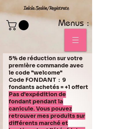
Inicia Sesión/Regístrate
Menus :
5% de réduction sur votre
première commande avec
le code "welcome"
Code FONDANT : 9
fondants achetés = +1 offert
Pas d'expédition de
fondant pendant la
canicule. Vous pouvez
retrouver mes produits sur
différents marché et