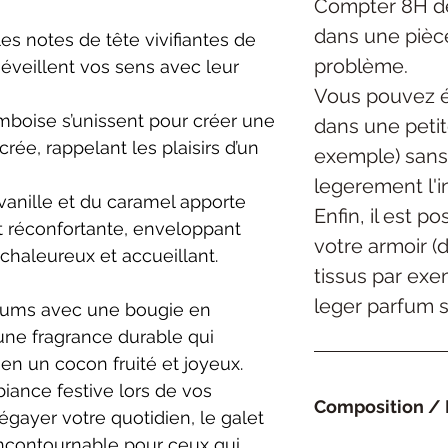
Compter 8H de
dans une pièc
es notes de tête vivifiantes de
problème.
 éveillent vos sens avec leur
Vous pouvez é
ramboise s’unissent pour créer une
dans une petite
rée, rappelant les plaisirs d’un
exemple) sans
legerement l'in
vanille et du caramel apporte
Enfin, il est p
 réconfortante, enveloppant
votre armoir (
chaleureux et accueillant.
tissus par exe
leger parfum su
arfums avec une bougie en
 une fragrance durable qui
 en un cocon fruité et joyeux.
iance festive lors de vos
Composition / 
ayer votre quotidien, le galet
incontournable pour ceux qui