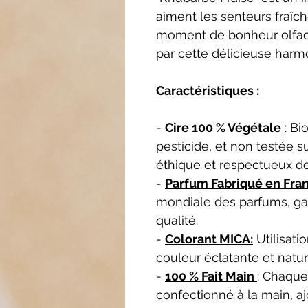
aiment les senteurs fraîch
moment de bonheur olfacti
par cette délicieuse harmo
Caractéristiques :
-
Cire 100 % Végétale
: Bi
pesticide, et non testée s
éthique et respectueux d
-
Parfum Fabriqué en Fra
mondiale des parfums, ga
qualité.
-
Colorant MICA:
Utilisati
couleur éclatante et natur
-
100 % Fait Main
: Chaque
confectionné à la main, a