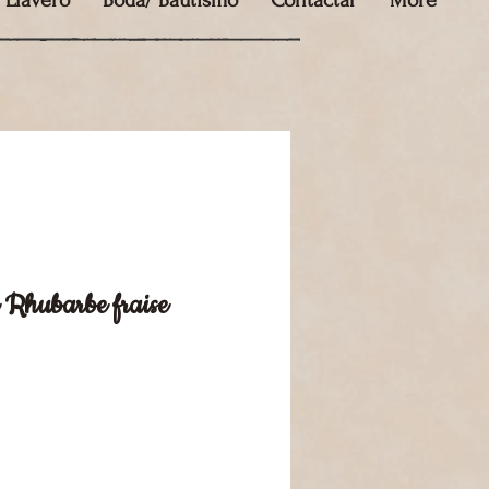
Llavero
Boda/ Bautismo
Contactar
More
 Rhubarbe fraise
o