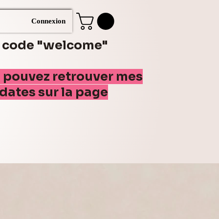
Connexion
e code "welcome"
s pouvez retrouver mes
(dates sur la page