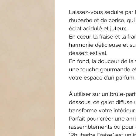
Laissez-vous séduire par l
rhubarbe et de cerise, qui
éclat acidulé et juteux.
En cœur, la fraise et la f
harmonie délicieuse et suc
dessert estival.
En fond, la douceur de la 
une touche gourmande et
votre espace d’un parfum 
À utiliser sur un brûle-p
dessous, ce galet diffuse
transforme votre intérieur
Parfait pour créer une amb
rassemblements ou pour ég
"Rhubarbe Fraise" est un 