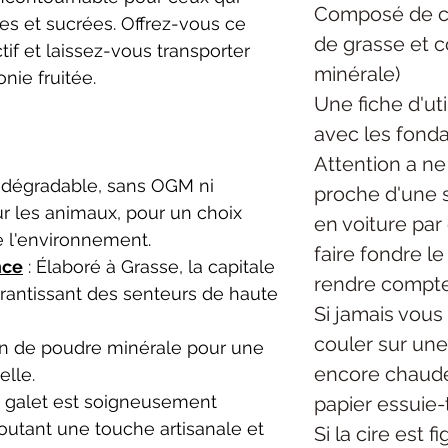
Composé de ci
es et sucrées. Offrez-vous ce
de grasse et 
f et laissez-vous transporter
minérale)
nie fruitée.
Une fiche d'uti
avec les fonda
Attention a ne
odégradable, sans OGM ni
proche d'une s
ur les animaux, pour un choix
en voiture par
e l'environnement.
faire fondre l
nce
: Élaboré à Grasse, la capitale
rendre compte
rantissant des senteurs de haute
Si jamais vous 
couler sur une 
on de poudre minérale pour une
encore chaude
elle.
 galet est soigneusement
papier essuie-
joutant une touche artisanale et
Si la cire est f