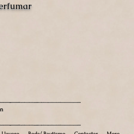
perfumar
ón