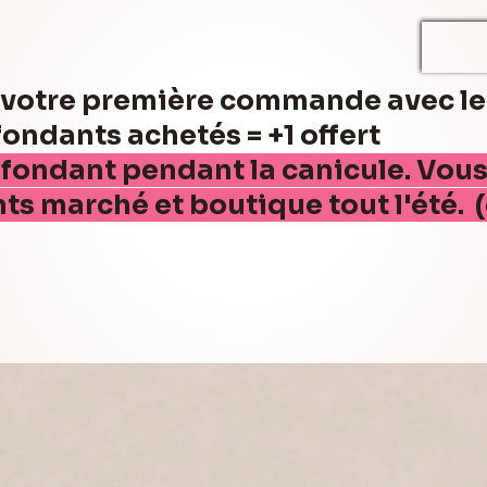
r votre première commande avec l
ndants achetés = +1 offert
 fondant pendant la canicule. Vou
nts marché et boutique tout l'été. 