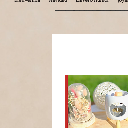
bienvenida
Navidad
Llavero humor
Joya