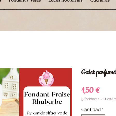
s
Fondant / Velas
Luces nocturnas
Cucharas
Galet parfumé
Preci
1,50 €
9 fondants = +1 offert
Cantidad
*