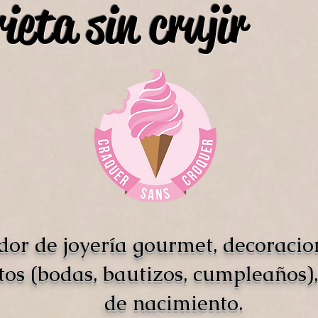
ieta sin crujir
dor de joyería gourmet, decoracio
tos (bodas, bautizos, cumpleaños),
de nacimiento.