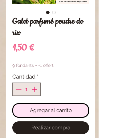
Galet parfumé poudre de
riz
Precio
1,50 €
9 fondants = +1 offert
Cantidad
*
Agregar al carrito
Realizar compra