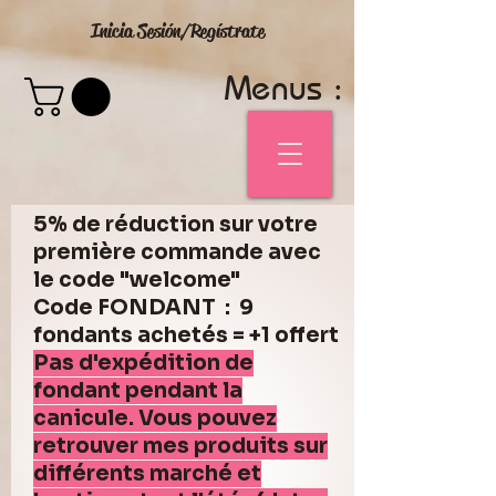
Inicia Sesión/Regístrate
Menus :
5% de réduction sur votre
première commande avec
le code "welcome"
Code FONDANT : 9
fondants achetés = +1 offert
Pas d'expédition de
fondant pendant la
canicule. Vous pouvez
retrouver mes produits sur
différents marché et