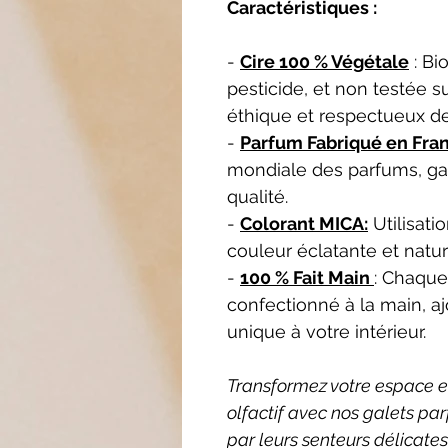
Caractéristiques :
-
Cire 100 % Végétale
: Bi
pesticide, et non testée s
éthique et respectueux d
-
Parfum Fabriqué en Fra
mondiale des parfums, ga
qualité.
-
Colorant MICA:
Utilisati
couleur éclatante et natur
-
100 % Fait Main
: Chaque
confectionné à la main, a
unique à votre intérieur.
Transformez votre espace en 
olfactif avec nos galets pa
par leurs senteurs délicates