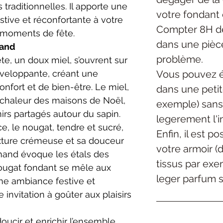
 traditionnelles. Il apporte une
votre fondant 
tive et réconfortante à votre
Compter 8H de
es moments de fête.
dans une pièc
mand
problème.
te, un doux miel, s’ouvrent sur
Vous pouvez é
nveloppante, créant une
nfort et de bien-être. Le miel,
dans une petite
a chaleur des maisons de Noël,
exemple) sans
irs partagés autour du sapin.
legerement l'in
e, le nougat, tendre et sucré,
Enfin, il est p
texture crémeuse et sa douceur
votre armoir (
mand évoque les étals des
tissus par exe
ougat fondant se mêle aux
leger parfum su
ne ambiance festive et
 invitation à goûter aux plaisirs
doucir et enrichir l’ensemble,