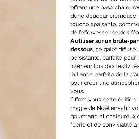
offrant une base chaleureu
d’une douceur crémeuse. C
touche apaisante, comme 
de l’effervescence des fêt
À utiliser sur un brûle-p
dessous
, ce galet diffus
persistante, parfaite pour
intérieur lors des festivit
l’alliance parfaite de la 
pour créer une atmosphère
vous.
Offrez-vous cette édition l
magie de Noël envahir vo
gourmand et chaleureux q
féerie et de convivialité