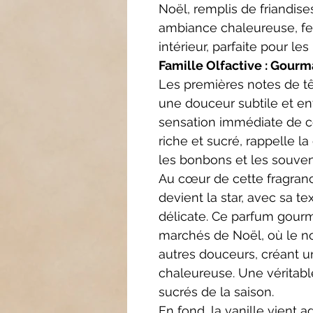
Noël, remplis de friandises
ambiance chaleureuse, fes
intérieur, parfaite pour l
Famille Olfactive : Gour
Les premières notes de tê
une douceur subtile et e
sensation immédiate de co
riche et sucré, rappelle l
les bonbons et les souven
Au cœur de cette fragranc
devient la star, avec sa 
délicate. Ce parfum gour
marchés de Noël, où le n
autres douceurs, créant u
chaleureuse. Une véritable
sucrés de la saison.
En fond, la vanille vient a