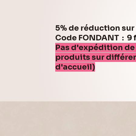
5% de réduction su
Code FONDANT : 9 fo
Pas d'expédition de
produits sur différe
d'accueil)