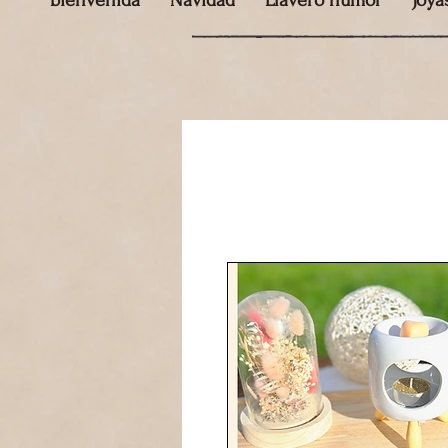
bienvenida
Navidad
Llavero humor
Joya