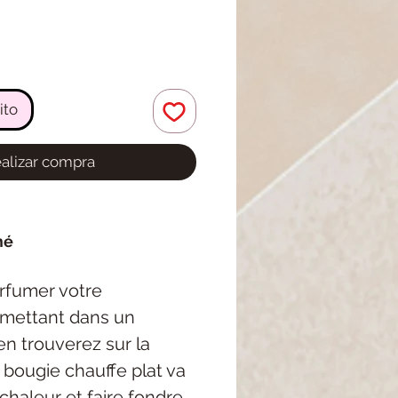
ito
alizar compra
mé
arfumer votre
e mettant dans un
en trouverez sur la
la bougie chauffe plat va
chaleur et faire fondre