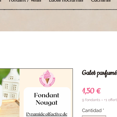
s
Fondant / Velas
Luces nocturnas
Cucharas
Galet parfumé
Preci
1,50 €
9 fondants = +1 offert
Cantidad
*