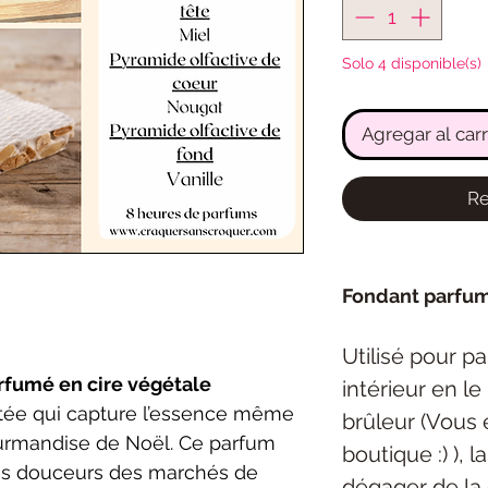
Solo 4 disponible(s)
Agregar al carr
Re
Fondant parfu
Utilisé pour p
rfumé en cire végétale
intérieur en l
mitée qui capture l’essence même
brûleur (Vous 
ourmandise de Noël. Ce parfum
boutique :) ), 
les douceurs des marchés de
dégager de la 