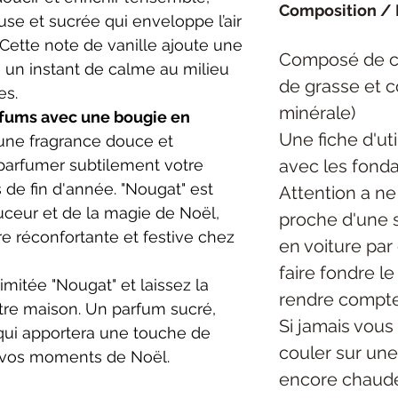
Composition / 
se et sucrée qui enveloppe l’air
ette note de vanille ajoute une
Composé de ci
un instant de calme au milieu
de grasse et 
es.
minérale)
arfums avec une bougie en
Une fiche d'uti
e une fragrance douce et
avec les fonda
 parfumer subtilement votre
és de fin d'année. "Nougat" est
Attention a ne
douceur et de la magie de Noël,
proche d'une s
 réconfortante et festive chez
en voiture par
faire fondre l
imitée "Nougat" et laissez la
rendre compte
tre maison. Un parfum sucré,
Si jamais vous 
ui apportera une touche de
couler sur une 
 à vos moments de Noël.
encore chaude