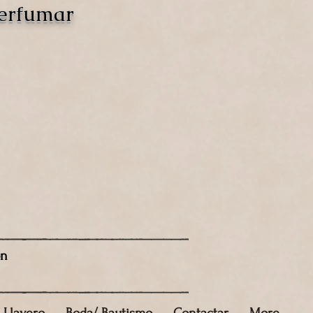
perfumar
ón