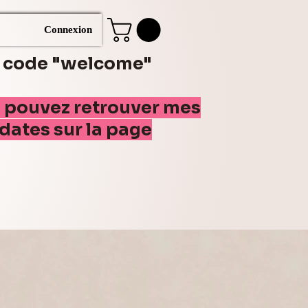
Connexion
e code "welcome"
s pouvez retrouver mes
(dates sur la page