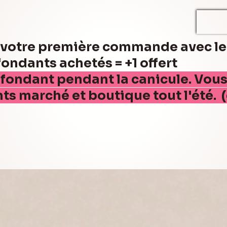
r votre première commande avec l
ndants achetés = +1 offert
 fondant pendant la canicule. Vou
nts marché et boutique tout l'été. 