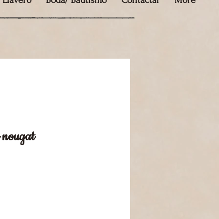
Llavero
Boda/ Bautismo
Contactar
More
 nougat
o