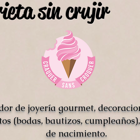
ieta sin crujir
dor de joyería gourmet, decoracio
tos (bodas, bautizos, cumpleaños),
de nacimiento.