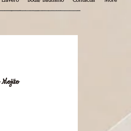
Llavero
Boda/ Bautismo
Contactar
More
 Mojito
o