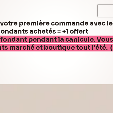
r votre première commande avec l
ndants achetés = +1 offert
 fondant pendant la canicule. Vou
nts marché et boutique tout l'été. 