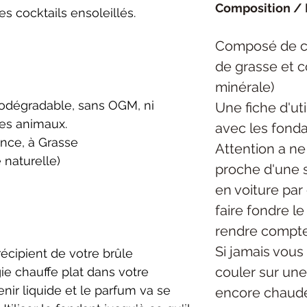
Composition / 
es cocktails ensoleillés.
Composé de ci
de grasse et 
minérale)
biodégradable, sans OGM, ni
Une fiche d'uti
les animaux.
avec les fonda
ance, à Grasse
Attention a ne
 naturelle)
proche d'une s
en voiture par
faire fondre l
rendre compte
Si jamais vous 
récipient de votre brûle
couler sur une 
e chauffe plat dans votre
enir liquide et le parfum va se
encore chaude