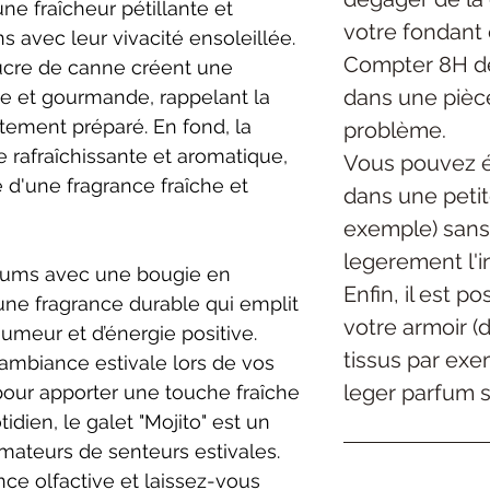
une fraîcheur pétillante et
votre fondant 
s avec leur vivacité ensoleillée.
Compter 8H de
 sucre de canne créent une
dans une pièc
e et gourmande, rappelant la
itement préparé. En fond, la
problème.
rafraîchissante et aromatique,
Vous pouvez é
d'une fragrance fraîche et
dans une petite
exemple) sans
legerement l'in
arfums avec une bougie en
Enfin, il est p
 une fragrance durable qui emplit
votre armoir (
umeur et d’énergie positive.
tissus par exe
 ambiance estivale lors de vos
leger parfum su
ur apporter une touche fraîche
dien, le galet "Mojito" est un
mateurs de senteurs estivales.
ce olfactive et laissez-vous