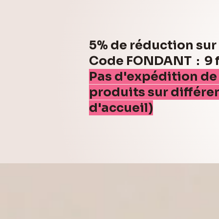
5% de réduction su
Code FONDANT : 9 fo
Pas d'expédition de
produits sur différe
d'accueil)