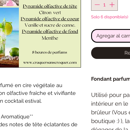
Solo 6 disponible(s)
Agregar al carr
Re
Fondant parfu
rfumé en cire végétale au
n olfactive fraîche et vivifiante
Utilisé pour p
 cocktail estival.
intérieur en l
brûleur (Vous 
té, Aromatique**
boutique :) ), 
des notes de tête éclatantes de
dégager de la 