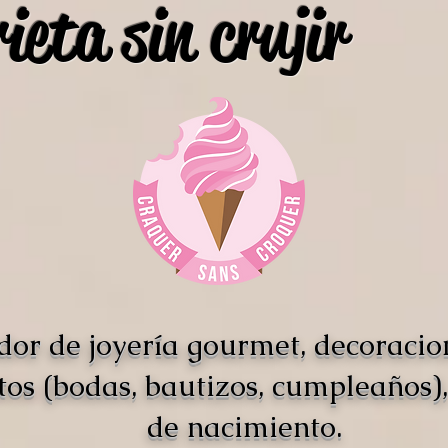
ieta sin crujir
dor de joyería gourmet, decoracio
tos (bodas, bautizos, cumpleaños),
de nacimiento.