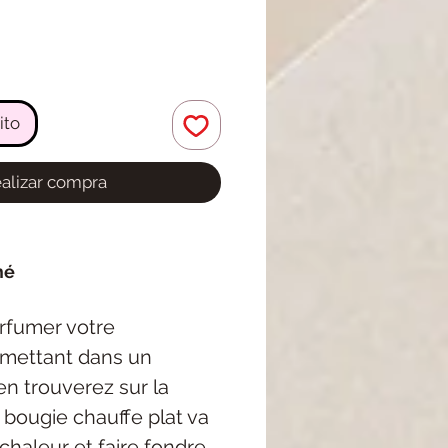
ito
alizar compra
mé
arfumer votre
e mettant dans un
en trouverez sur la
la bougie chauffe plat va
chaleur et faire fondre