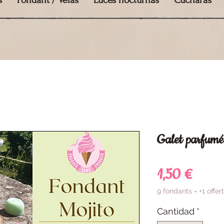
s
Fondant / Velas
Luces nocturnas
Cucharas
Galet parfumé
Preci
1,50 €
9 fondants = +1 offert
Cantidad
*