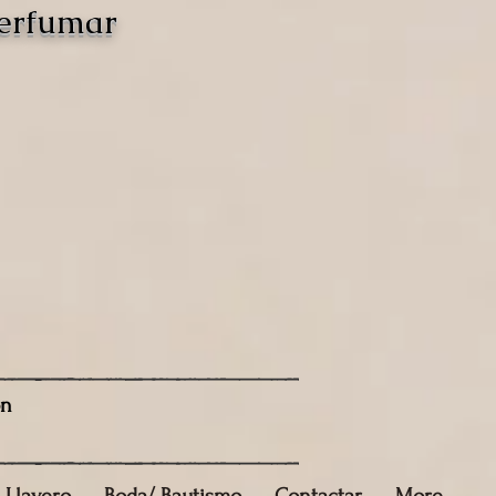
perfumar
ón