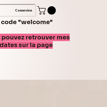
Connexion
e code "welcome"
s pouvez retrouver mes
(dates sur la page