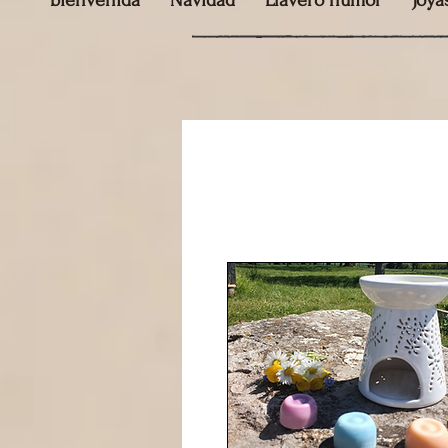
bienvenida
Navidad
Llavero humor
Joya