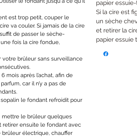
Utiliser le fondant jusqu'à ce qu'il
papier essuie-
Si la cire est f
ient est trop petit, couper le
un sèche chev
ire va couler. Si jamais de la cire
et retirer la c
suffit de passer le sèche-
papier essuie 
ne fois la cire fondue,
r votre brûleur sans surveillance
onsécutives.
 6 mois après l’achat, afin de
arfum, car il n’y a pas de
ndants.
sopalin le fondant refroidit pour
 mettre le brûleur quelques
 retirer ensuite le fondant avec
e brûleur électrique, chauffer