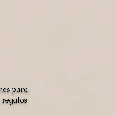
nes para
 regalos