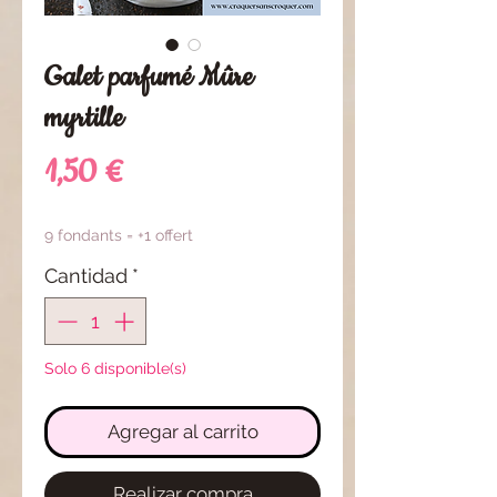
Galet parfumé Mûre
myrtille
Precio
1,50 €
9 fondants = +1 offert
Cantidad
*
Solo 6 disponible(s)
Agregar al carrito
Realizar compra