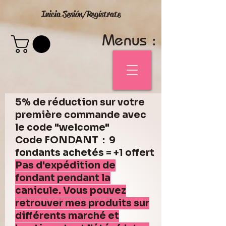
Inicia Sesión/Regístrate
Menus :
5% de réduction sur votre
première commande avec
le code "welcome"
Code FONDANT : 9
fondants achetés = +1 offert
Pas d'expédition de
fondant pendant la
canicule. Vous pouvez
retrouver mes produits sur
différents marché et