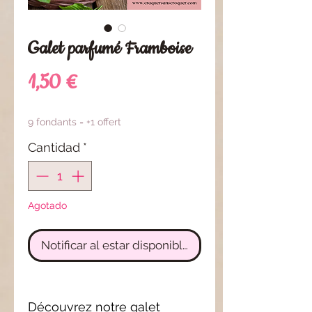
Galet parfumé Framboise
Precio
1,50 €
9 fondants = +1 offert
Cantidad
*
Agotado
Notificar al estar disponible
Découvrez notre galet