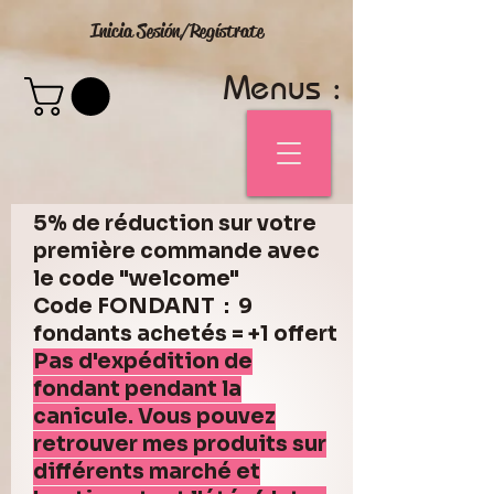
Inicia Sesión/Regístrate
Menus :
5% de réduction sur votre
première commande avec
le code "welcome"
Code FONDANT : 9
fondants achetés = +1 offert
Pas d'expédition de
fondant pendant la
canicule. Vous pouvez
retrouver mes produits sur
différents marché et