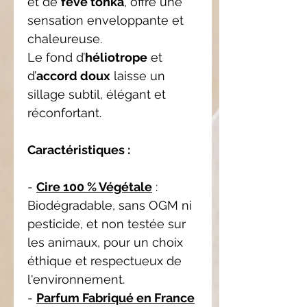
et de
fève tonka
, offre une
sensation enveloppante et
chaleureuse.
Le fond d’
héliotrope
et
d’
accord doux
laisse un
sillage subtil, élégant et
réconfortant.
Caractéristiques :
-
Cire 100 % Végétale
:
Biodégradable, sans OGM ni
pesticide, et non testée sur
les animaux, pour un choix
éthique et respectueux de
l'environnement.
-
Parfum Fabriqué en France