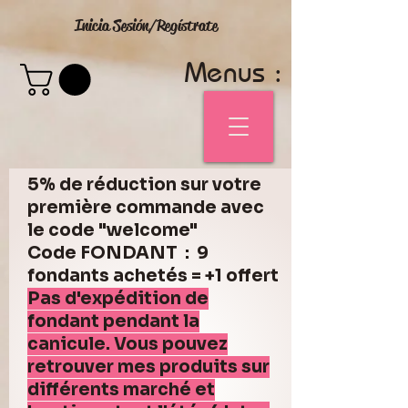
Inicia Sesión/Regístrate
Menus :
5% de réduction sur votre
première commande avec
le code "welcome"
Code FONDANT : 9
fondants achetés = +1 offert
Pas d'expédition de
fondant pendant la
canicule. Vous pouvez
retrouver mes produits sur
différents marché et