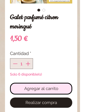
Galet parfumé citron
meringué
Precio
1,50 €
Cantidad
*
Solo 6 disponible(s)
Agregar al carrito
Realizar compra