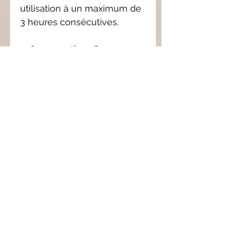
utilisation à un maximum de
3 heures consécutives.
4.
Conservation :
Pour
préserver l’intensité du
parfum, il est conseillé
d'utiliser le galet de
préférence dans les 6 mois
suivant l'achat, car nos
fondants ne contiennent pas
de conservateurs.
5.
Protection
:Une fois le
galet refroidi, couvrez-le
d'un morceau de sopalin
pour maintenir sa fragrance.