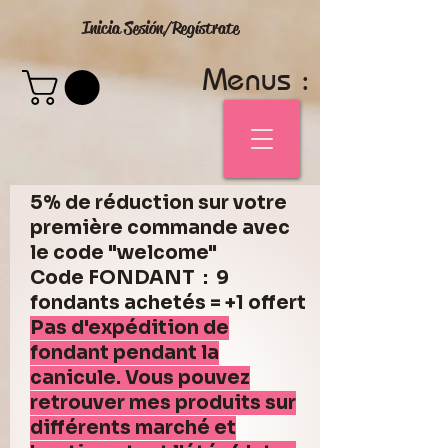
Inicia Sesión/Regístrate
Menus :
5% de réduction sur votre
première commande avec
le code "welcome"
Code FONDANT : 9
fondants achetés = +1 offert
Pas d'expédition de
fondant pendant la
canicule. Vous pouvez
retrouver mes produits sur
différents marché et