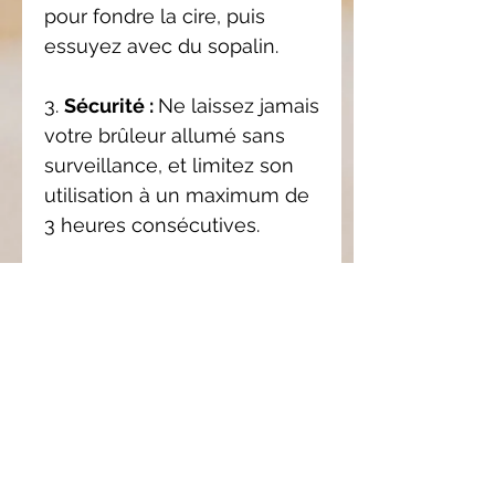
pour fondre la cire, puis
essuyez avec du sopalin.
3.
Sécurité :
Ne laissez jamais
votre brûleur allumé sans
surveillance, et limitez son
utilisation à un maximum de
3 heures consécutives.
4.
Conservation :
Pour
préserver l’intensité du
parfum, il est conseillé
d'utiliser le galet de
préférence dans les 6 mois
suivant l'achat, car nos
fondants ne contiennent pas
de conservateurs.