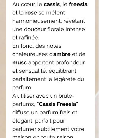
Au cœur, le
cassis
, le
freesia
et la
rose
se mêlent
harmonieusement, révélant
une douceur florale intense
et raffinée.
En fond, des notes
chaleureuses d’
ambre
et de
musc
apportent profondeur
et sensualité, équilibrant
parfaitement la légèreté du
parfum.
À utiliser avec un brûle-
parfums,
"Cassis Freesia"
diffuse un parfum frais et
élégant, parfait pour
parfumer subtilement votre
maison en toute saison.