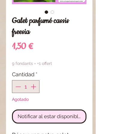
Galet parfumé cassis
freesia
Precio
1,50 €
9 fondants = +1 offert
Cantidad
*
Agotado
Notificar al estar disponible