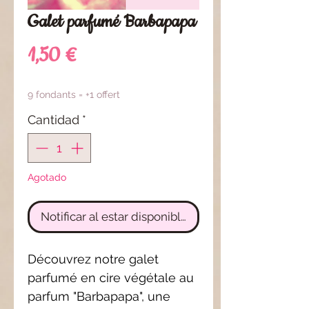
Galet parfumé Barbapapa
Precio
1,50 €
9 fondants = +1 offert
Cantidad
*
Agotado
Notificar al estar disponible
Découvrez notre galet
parfumé en cire végétale au
parfum "Barbapapa", une