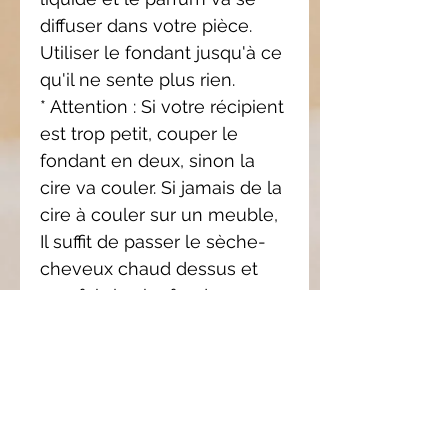
diffuser dans votre pièce.
Utiliser le fondant jusqu'à ce
qu'il ne sente plus rien.
* Attention : Si votre récipient
est trop petit, couper le
fondant en deux, sinon la
cire va couler. Si jamais de la
cire à couler sur un meuble,
Il suffit de passer le sèche-
cheveux chaud dessus et
une fois la cire fondue,
essuyer avec du sopalin.
* Ne jamais laisser allumer
votre brûleur sans
surveillance et pas plus de 3
heures consécutives.