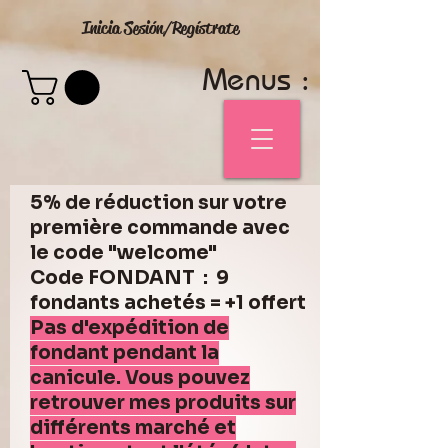
Inicia Sesión/Regístrate
Menus :
5% de réduction sur votre
première commande avec
le code "welcome"
Code FONDANT : 9
fondants achetés = +1 offert
Pas d'expédition de
fondant pendant la
canicule. Vous pouvez
retrouver mes produits sur
différents marché et