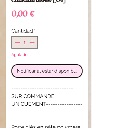
Cadeaux invité [01]
Precio
0,00 €
Cantidad
*
Agotado
Notificar al estar disponible
---------------------------
SUR COMMANDE
UNIQUEMENT----------------
---------------
Porte clés en pâte polymère,