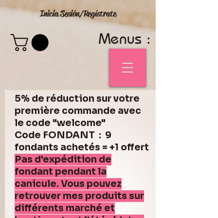
Inicia Sesión/Regístrate
Menus :
5% de réduction sur votre
première commande avec
le code "welcome"
Code FONDANT : 9
fondants achetés = +1 offert
Pas d'expédition de
fondant pendant la
canicule. Vous pouvez
retrouver mes produits sur
différents marché et