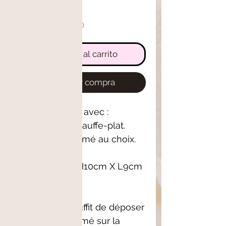
Solo 2 disponible(s)
Agregar al carrito
Realizar compra
Brûleur vendu avec :
une bougie chauffe-plat.
Un galet parfumé au choix.
Dimensions : H10cm X L9cm
X P7cm
Utilisation :Il suffit de déposer
un galet parfumé sur la