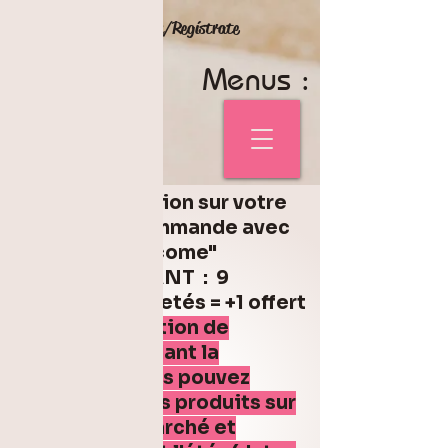
Inicia Sesión/Regístrate
Menus :
5% de réduction sur votre
première commande avec
le code "welcome"
Code FONDANT : 9
fondants achetés = +1 offert
Pas d'expédition de
fondant pendant la
canicule. Vous pouvez
retrouver mes produits sur
différents marché et