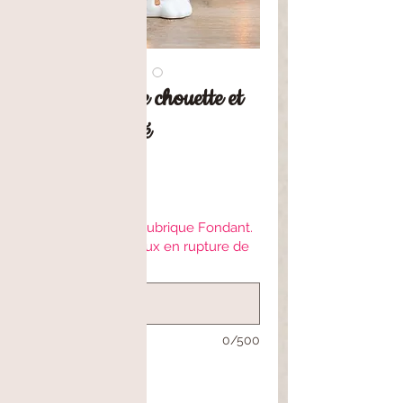
Brûleur petite chouette et
galet parfumé
Precio
17,90 €
Choisir 1 parfum (rubrique Fondant.
Ne pas mettre ceux en rupture de
stock)
*
0/500
Cantidad
*