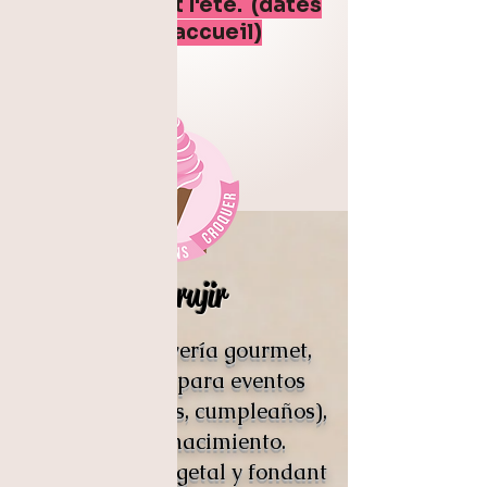
boutique tout l'été. (dates
sur la page d'accueil)
Grieta sin crujir
Creador de joyería gourmet,
decoraciones para eventos
(bodas, bautizos, cumpleaños),
regalos de nacimiento.
velas de cera vegetal y fondant