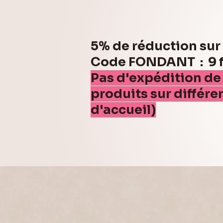
5% de réduction su
Code FONDANT : 9 fo
Pas d'expédition de
produits sur différe
d'accueil)