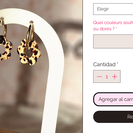
Elegir
Quel couleurs souh
ou dorés ?
*
Cantidad
*
Agregar al carr
Re