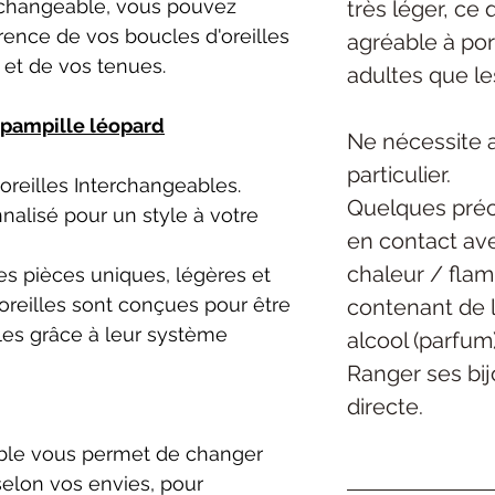
erchangeable, vous pouvez
très léger, ce 
rence de vos boucles d'oreilles
agréable
à por
 et de vos tenues.
adultes que le
pampille léopard
Ne nécessite 
particulier.
reilles Interchangeables.
Quelques préc
nalisé pour un style à votre
en contact ave
chaleur / flam
s pièces uniques, légères et
oreilles sont conçues pour être
contenant de l
les grâce à leur système
alcool (parfum)
Ranger ses bijo
directe.
ble vous permet de changer
selon vos envies, pour