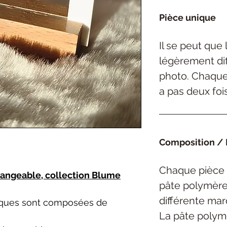
Pièce unique
Il se peut que
légèrement dif
photo. Chaque 
a pas deux foi
Composition / 
Chaque pièce 
hangeable, collection Blume
pâte polymèr
différente ma
niques sont composées de
La pâte polym