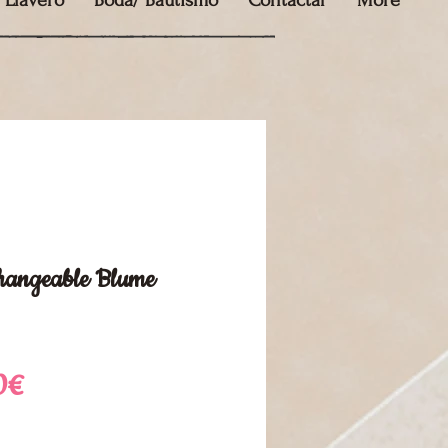
Llavero
Boda/ Bautismo
Contactar
More
changeable Blume
Precio
0€
de