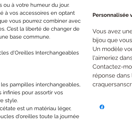
 ou à votre humeur du jour.
té à vos accessoires en optant
Personnalisée v
 que vous pourrez combiner avec
. C’est la liberté de changer de
Vous avez une
t une base commune.
bijou
que vous
Un modèle vou
les d'Oreilles Interchangeables
l'aimeriez dan
Contactez-mo
réponse dans 
craquersansc
 les pampilles interchangeables,
infinies pour assortir vos
e style.
’acétate est un matériau léger,
ucles d'oreilles toute la journée