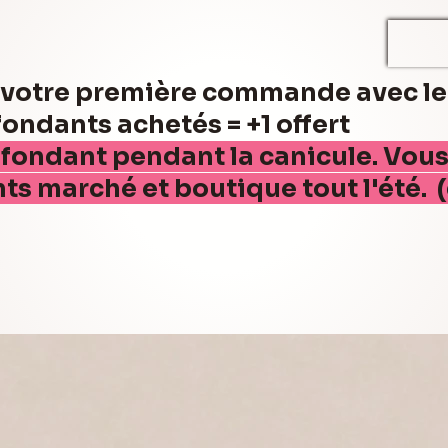
r votre première commande avec l
ndants achetés = +1 offert
 fondant pendant la canicule. Vou
nts marché et boutique tout l'été. 