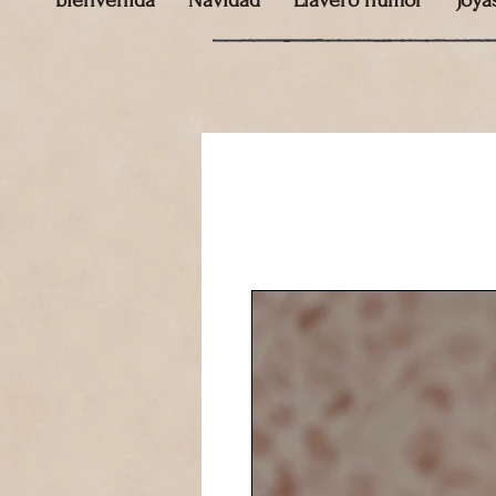
bienvenida
Navidad
Llavero humor
Joya