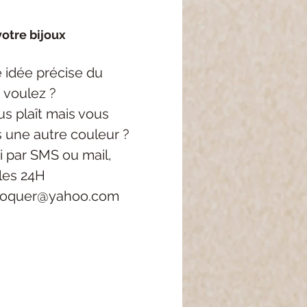
otre bijoux
 idée précise
du
 voulez ?
s plaît mais vous
s une autre couleur ?
i
par SMS ou mail,
les 24H
roquer@yahoo.com