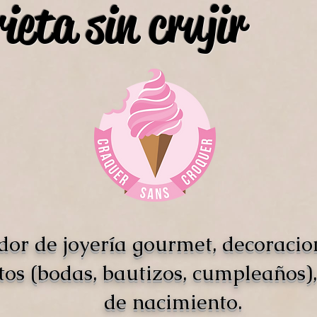
ieta sin crujir
dor de joyería gourmet, decoracio
tos (bodas, bautizos, cumpleaños),
de nacimiento.