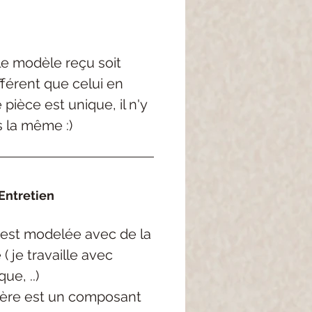
 le modèle reçu soit
férent que celui en
pièce est unique, il n'y
s la même :)
Entretien
est
modelée
avec de la
e
( je
travaille avec
rque,
..
)
ère est un composant