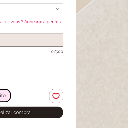
oferta
aitez vous ? Anneaux argentés
0/500
ito
alizar compra