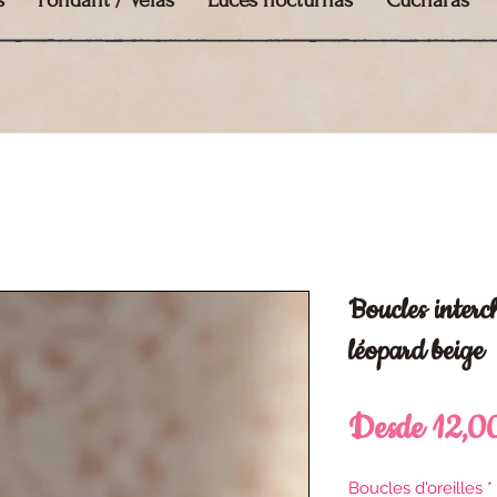
s
Fondant / Velas
Luces nocturnas
Cucharas
Boucles inter
léopard beige
Desde
12,0
Boucles d'oreilles
*