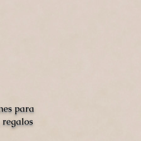
nes para
 regalos