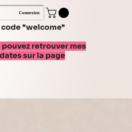
Connexion
e code "welcome"
s pouvez retrouver mes
(dates sur la page