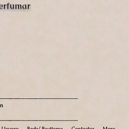
perfumar
ón