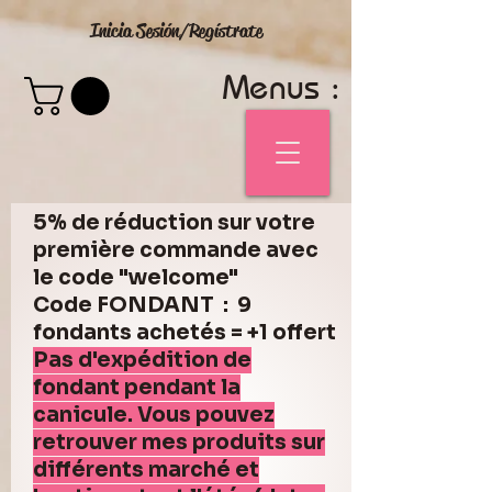
Inicia Sesión/Regístrate
Menus :
5% de réduction sur votre
première commande avec
le code "welcome"
Code FONDANT : 9
fondants achetés = +1 offert
Pas d'expédition de
fondant pendant la
canicule. Vous pouvez
retrouver mes produits sur
différents marché et