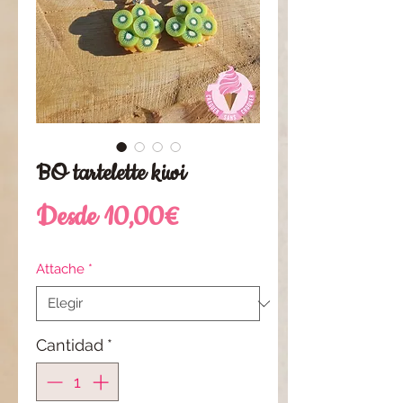
BO tartelette kiwi
Precio
Desde
10,00€
de
Attache
*
oferta
Cantidad
*