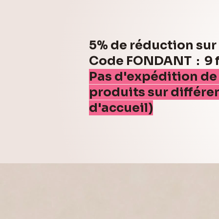
5% de réduction su
Code FONDANT : 9 fo
Pas d'expédition de
produits sur différe
d'accueil)