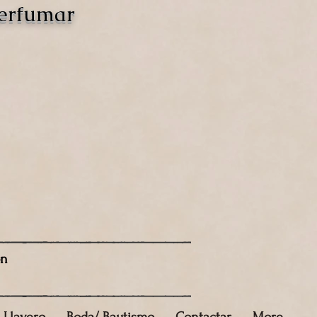
perfumar
ón