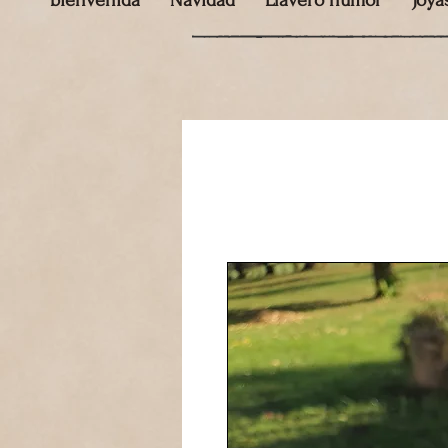
bienvenida
Navidad
Llavero humor
Joya