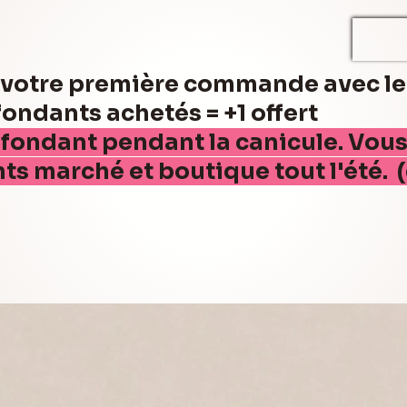
r votre première commande avec l
ndants achetés = +1 offert
 fondant pendant la canicule. Vou
nts marché et boutique tout l'été. 