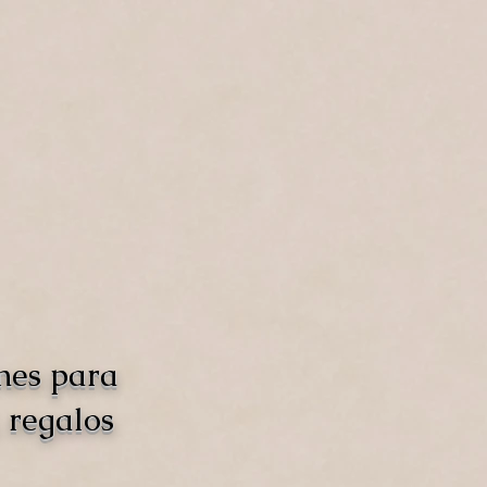
nes para
 regalos