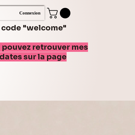
Connexion
e code "welcome"
s pouvez retrouver mes
(dates sur la page