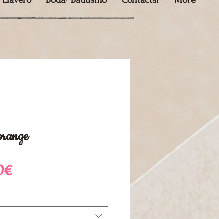
Llavero
Boda/ Bautismo
Contactar
More
 orange
Precio
0€
de
oferta