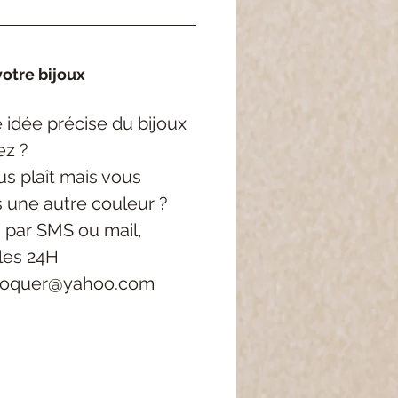
otre bijoux
idée précise du bijoux
ez ?
s plaît mais vous
s une autre couleur ?
 par SMS ou mail,
les 24H
roquer@yahoo.com