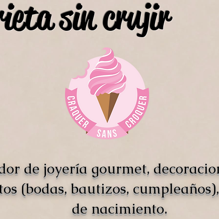
ieta sin crujir
dor de joyería gourmet, decoracio
tos (bodas, bautizos, cumpleaños),
de nacimiento.