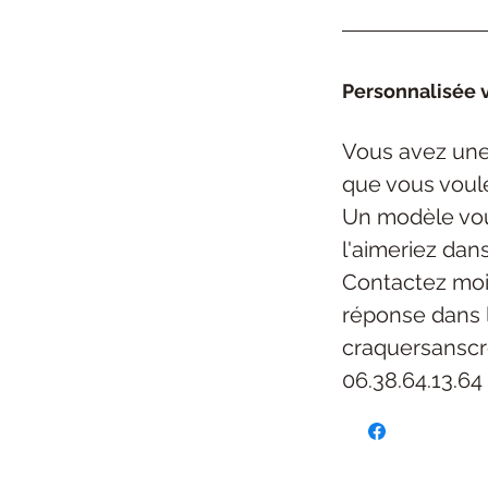
Personnalisée v
Vous avez une 
que vous voul
Un modèle vou
l'aimeriez dan
Contactez moi
réponse dans 
craquersansc
06.38.64.13.64