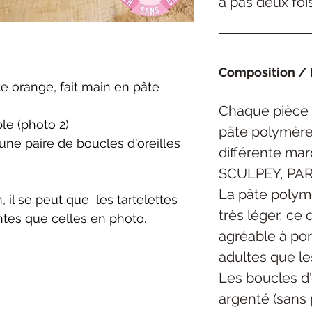
a pas deux foi
Composition / 
te orange, fait main en pâte
Chaque pièce 
le (photo 2)
pâte polymère 
'une paire de boucles d'oreilles
différente ma
SCULPEY, PAR
La pâte polym
, il se peut que les tartelettes
très léger, ce 
ntes que celles en photo.
agréable à por
adultes que le
Les boucles d'
argenté (sans 