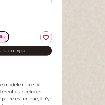
ito
alizar compra
 le modèle reçu soit
férent que celui en
pièce est unique, il n'y