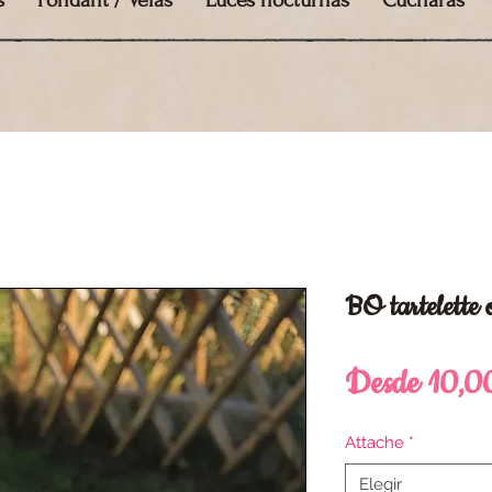
s
Fondant / Velas
Luces nocturnas
Cucharas
BO tartelette
Desde
10,0
Attache
*
Elegir