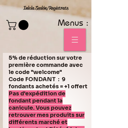
Inicia Sesión/Regístrate
Menus :
5% de réduction sur votre
première commande avec
le code "welcome"
Code FONDANT : 9
fondants achetés = +1 offert
Pas d'expédition de
fondant pendant la
canicule. Vous pouvez
retrouver mes produits sur
différents marché et