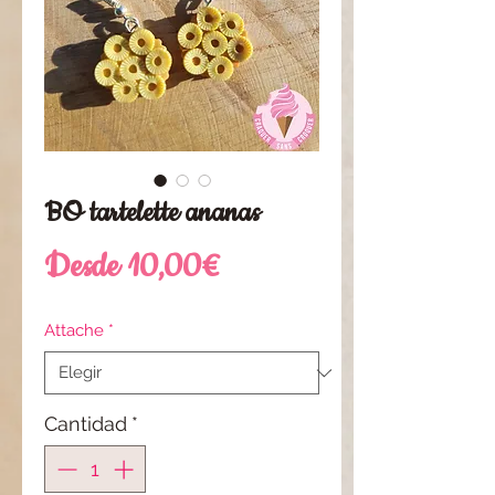
BO tartelette ananas
Precio
Desde
10,00€
de
Attache
*
oferta
Cantidad
*