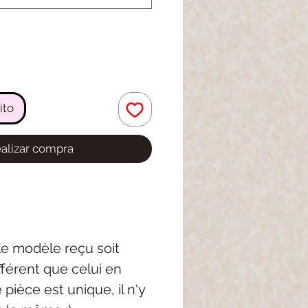
ito
alizar compra
 le modèle reçu soit
férent que celui en
pièce est unique, il n'y