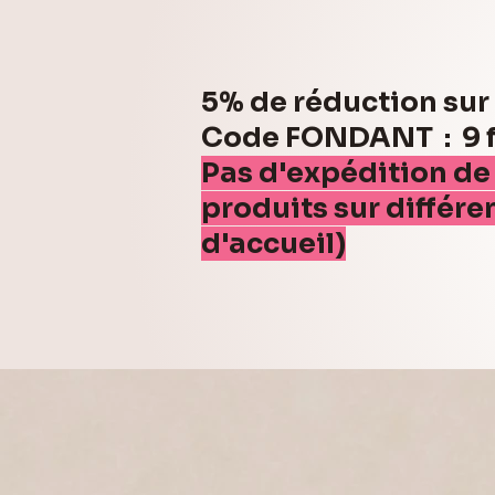
5% de réduction su
Code FONDANT : 9 fo
Pas d'expédition de
produits sur différe
d'accueil)