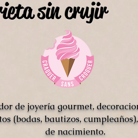
ieta sin crujir
dor de joyería gourmet, decoracio
tos (bodas, bautizos, cumpleaños),
de nacimiento.