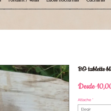
s
Fondant / Velas
Luces nocturnas
Cucharas
BO tablette b
Desde
10,0
Attache
*
Elegir