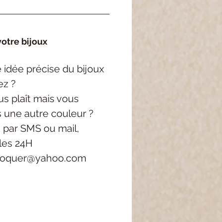
otre bijoux
idée précise du bijoux
ez ?
s plaît mais vous
s une autre couleur ?
 par SMS ou mail,
les 24H
roquer@yahoo.com