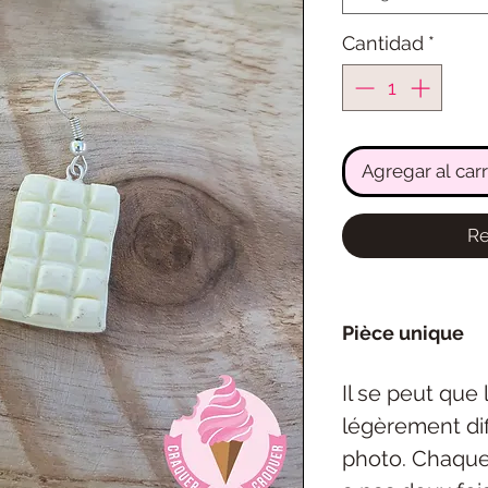
Cantidad
*
Agregar al carr
Re
Pièce unique
Il se peut que
légèrement dif
photo. Chaque 