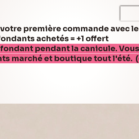
r votre première commande avec l
ndants achetés = +1 offert
 fondant pendant la canicule. Vou
nts marché et boutique tout l'été. 