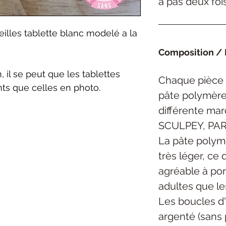
a pas deux foi
illes tablette blanc modelé a la
Composition / 
, il se peut que les tablettes
Chaque pièce 
nts que celles en photo.
pâte polymère 
différente ma
SCULPEY, PAR
La pâte polym
très léger, ce 
agréable à por
adultes que le
Les boucles d'
argenté (sans 