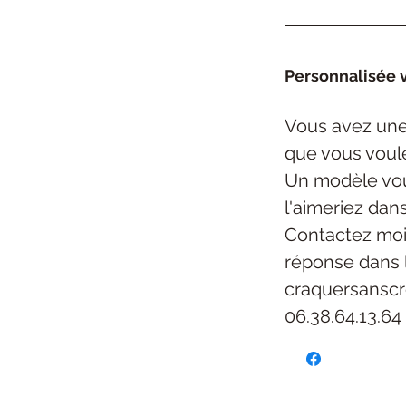
Personnalisée v
Vous avez une 
que vous voul
Un modèle vou
l'aimeriez dan
Contactez moi
réponse dans 
craquersansc
06.38.64.13.64