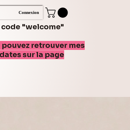
Connexion
e code "welcome"
s pouvez retrouver mes
(dates sur la page