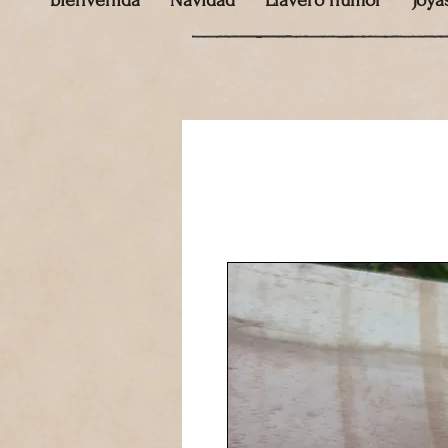
bienvenida
Navidad
Llavero humor
Joya