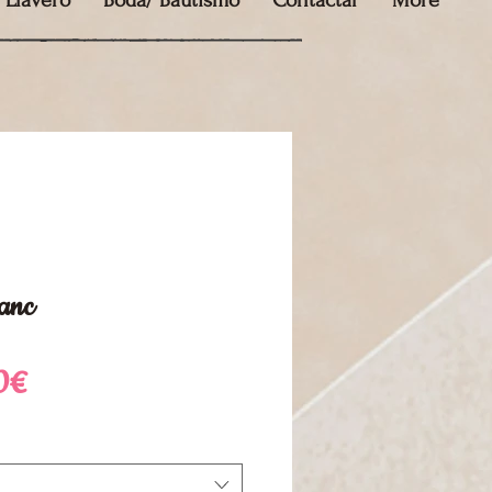
Llavero
Boda/ Bautismo
Contactar
More
lanc
Precio
0€
de
oferta