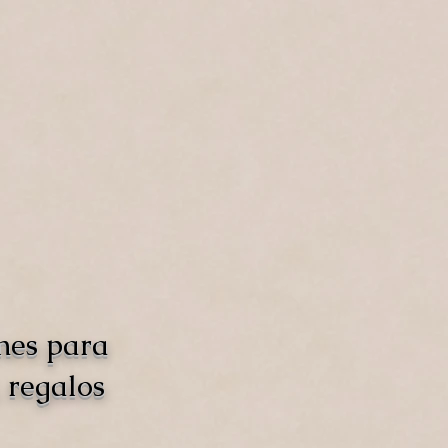
nes para
 regalos