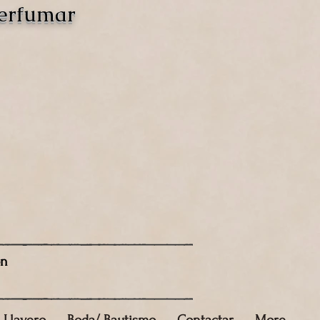
perfumar
ón