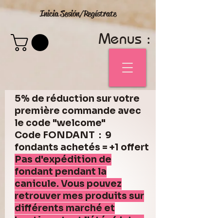
Inicia Sesión/Regístrate
Menus :
5% de réduction sur votre
première commande avec
le code "welcome"
Code FONDANT : 9
fondants achetés = +1 offert
Pas d'expédition de
fondant pendant la
canicule. Vous pouvez
retrouver mes produits sur
différents marché et