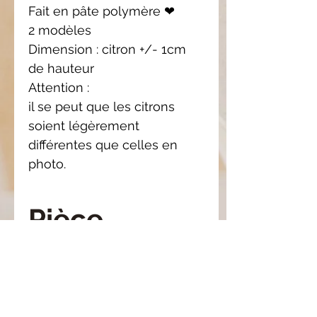
Fait en pâte polymère ❤
2 modèles
Dimension : citron +/- 1cm
de hauteur
Attention :
il se peut que les citrons
soient légèrement
différentes que celles en
photo.
Pièce
unique
Il se peut que le modèle
Composition
reçu soit légèrement