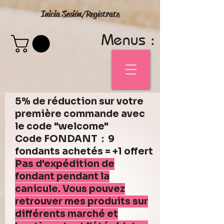
Inicia Sesión/Regístrate
Menus :
5% de réduction sur votre
première commande avec
le code "welcome"
Code FONDANT : 9
fondants achetés = +1 offert
Pas d'expédition de
fondant pendant la
canicule. Vous pouvez
retrouver mes produits sur
différents marché et