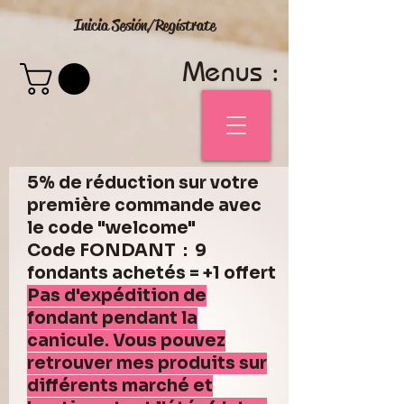
Inicia Sesión/Regístrate
Menus :
5% de réduction sur votre
première commande avec
le code "welcome"
Code FONDANT : 9
fondants achetés = +1 offert
Pas d'expédition de
fondant pendant la
canicule. Vous pouvez
retrouver mes produits sur
différents marché et