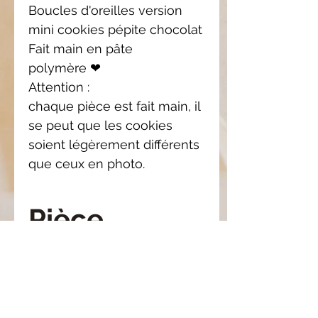
Boucles d'oreilles version
mini cookies pépite chocolat
Fait main en pâte
polymère ❤
Attention :
chaque pièce est fait main, il
se peut que les cookies
soient légèrement différents
que ceux en photo.
Pièce
unique
Il se peut que le modèle
Composition
reçu soit légèrement