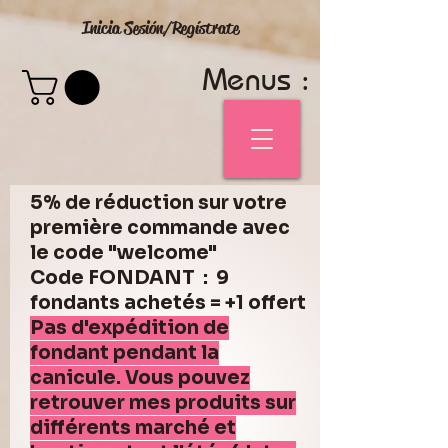
Inicia Sesión/Regístrate
Menus :
5% de réduction sur votre
première commande avec
le code "welcome"
Code FONDANT : 9
fondants achetés = +1 offert
Pas d'expédition de
fondant pendant la
canicule. Vous pouvez
retrouver mes produits sur
différents marché et