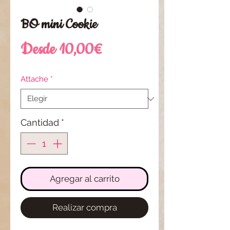
BO mini Cookie
Precio
Desde
10,00€
de
Attache
*
oferta
Cantidad
*
Agregar al carrito
Realizar compra