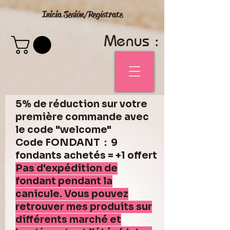
Inicia Sesión/Regístrate
Menus :
5% de réduction sur votre
première commande avec
le code "welcome"
Code FONDANT : 9
fondants achetés = +1 offert
Pas d'expédition de
fondant pendant la
canicule. Vous pouvez
retrouver mes produits sur
différents marché et