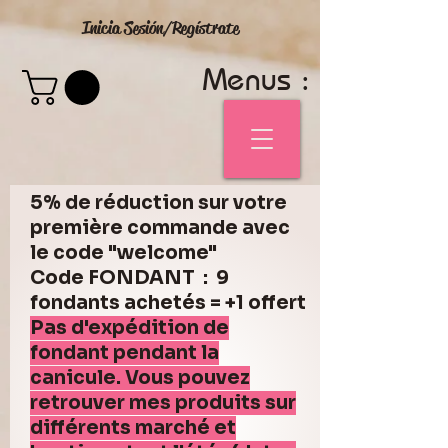
Inicia Sesión/Regístrate
Menus :
5% de réduction sur votre
première commande avec
le code "welcome"
Code FONDANT : 9
fondants achetés = +1 offert
Pas d'expédition de
fondant pendant la
canicule. Vous pouvez
retrouver mes produits sur
différents marché et