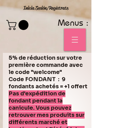
Inicia Sesión/Regístrate
Menus :
5% de réduction sur votre
première commande avec
le code "welcome"
Code FONDANT : 9
fondants achetés = +1 offert
Pas d'expédition de
fondant pendant la
canicule. Vous pouvez
retrouver mes produits sur
différents marché et