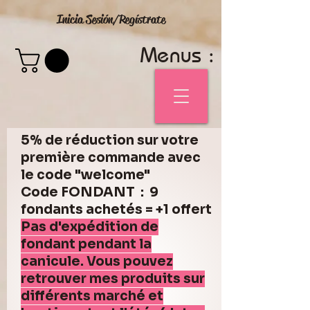
Inicia Sesión/Regístrate
Menus :
5% de réduction sur votre
première commande avec
le code "welcome"
Code FONDANT : 9
fondants achetés = +1 offert
Pas d'expédition de
fondant pendant la
canicule. Vous pouvez
retrouver mes produits sur
différents marché et