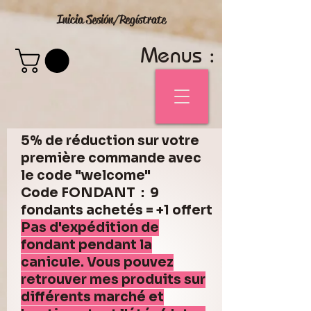
Inicia Sesión/Regístrate
Menus :
5% de réduction sur votre
première commande avec
le code "welcome"
Code FONDANT : 9
fondants achetés = +1 offert
Pas d'expédition de
fondant pendant la
canicule. Vous pouvez
retrouver mes produits sur
différents marché et