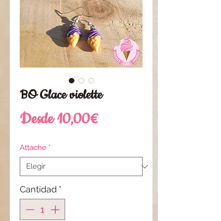
BO Glace violette
Precio
Desde
10,00€
de
Attache
*
oferta
Cantidad
*