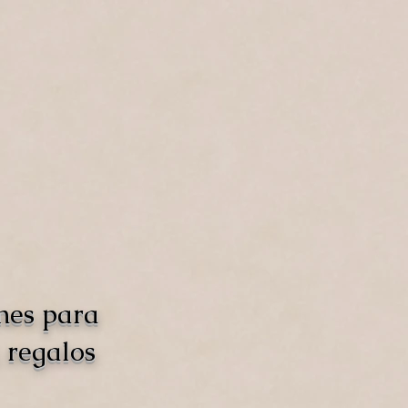
nes para
 regalos