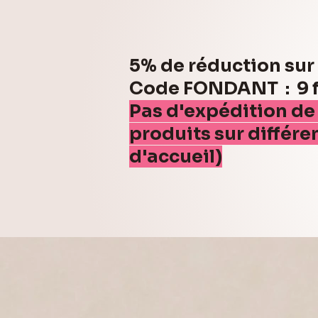
5% de réduction su
Code FONDANT : 9 fo
Pas d'expédition de
produits sur différe
d'accueil)