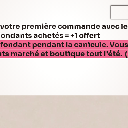
r votre première commande avec l
ndants achetés = +1 offert
 fondant pendant la canicule. Vou
nts marché et boutique tout l'été. 