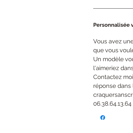
Personnalisée v
Vous avez une 
que vous voul
Un modèle vou
l'aimeriez dan
Contactez moi
réponse dans 
craquersansc
06.38.64.13.64