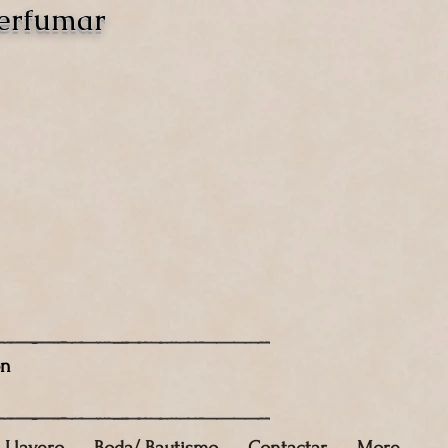
perfumar
ón