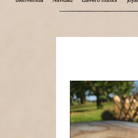
bienvenida
Navidad
Llavero humor
Joya