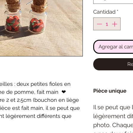
Cantidad
*
Agregar al carr
Re
lles : deux petites fioles en 
Pièce unique
che de pomme, fait main  ❤
tre 2 et 2.5cm (bouchon en liège 
Il se peut que
èce est fait main, il se peut que 
légèrement dif
nt légèrement différents que 
photo. Chaque 