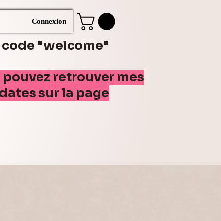
Connexion
e code "welcome"
s pouvez retrouver mes
(dates sur la page