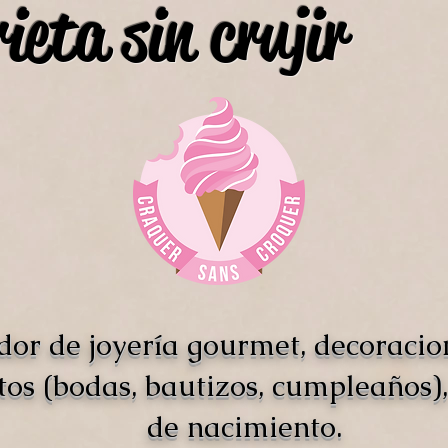
ieta sin crujir
dor de joyería gourmet, decoracio
tos (bodas, bautizos, cumpleaños),
de nacimiento.