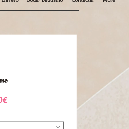
Llavero
Boda/ Bautismo
Contactar
More
mme
Precio
0€
de
oferta