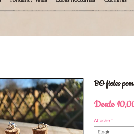
s
Fondant / Velas
Luces nocturnas
Cucharas
BO fioles po
Desde
10,0
Attache
*
Elegir