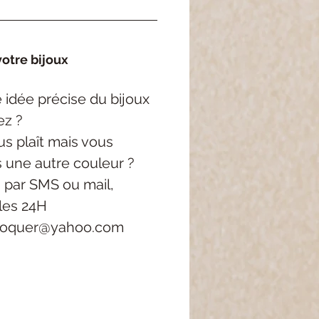
otre bijoux
idée précise du bijoux
ez ?
s plaît mais vous
s une autre couleur ?
 par SMS ou mail,
les 24H
roquer@yahoo.com