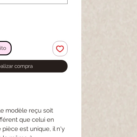
ito
alizar compra
 le modèle reçu soit
férent que celui en
pièce est unique, il n'y