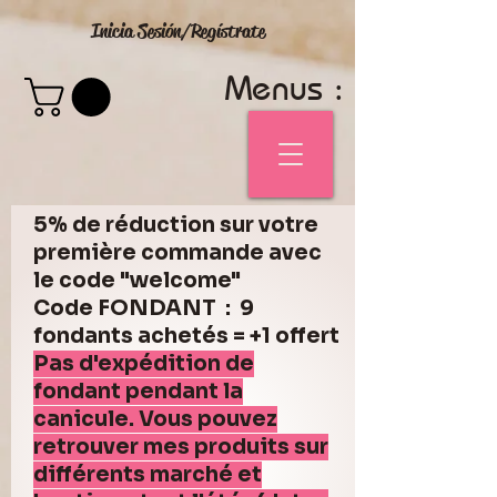
Inicia Sesión/Regístrate
Menus :
5% de réduction sur votre
première commande avec
le code "welcome"
Code FONDANT : 9
fondants achetés = +1 offert
Pas d'expédition de
fondant pendant la
canicule. Vous pouvez
retrouver mes produits sur
différents marché et