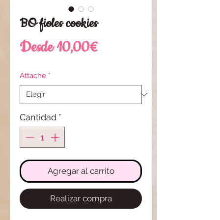
BO fioles cookies
Precio
Desde
10,00€
de
Attache
*
oferta
Cantidad
*
Agregar al carrito
Realizar compra