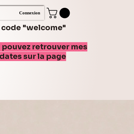
Connexion
e code "welcome"
s pouvez retrouver mes
(dates sur la page