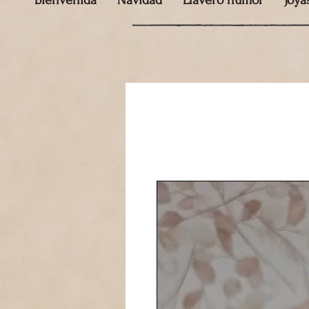
bienvenida
Navidad
Llavero humor
Joya