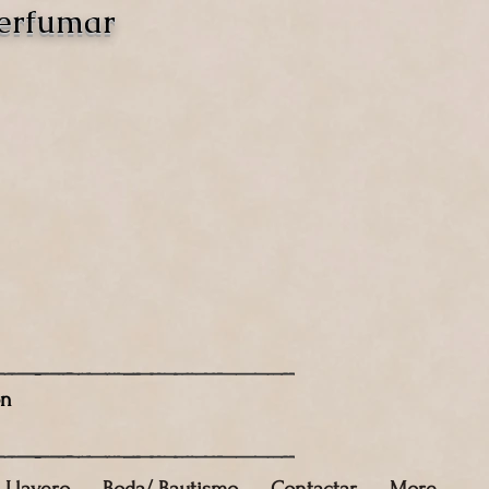
perfumar
ón