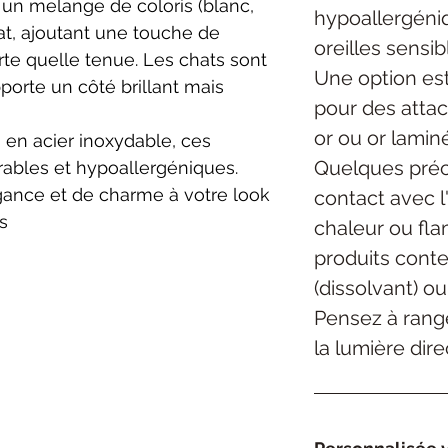
 un melange de coloris (blanc,
hypoallergéniq
at, ajoutant une touche de
oreilles sensibl
rte quelle tenue. Les chats sont
Une option est
porte un côté brillant mais
pour des atta
or ou or lamin
 en acier inoxydable, ces
Quelques préca
rables et hypoallergéniques.
gance et de charme à votre look
contact avec l
s
chaleur ou fla
produits cont
(dissolvant) ou
Pensez à range
la lumière dire