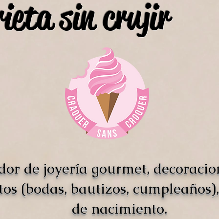
ieta sin crujir
dor de joyería gourmet, decoracio
tos (bodas, bautizos, cumpleaños),
de nacimiento.