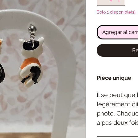
Solo 1 disponible(s)
Agregar al carr
Re
Pièce unique
Il se peut que
légèrement dif
photo. Chaque 
a pas deux foi