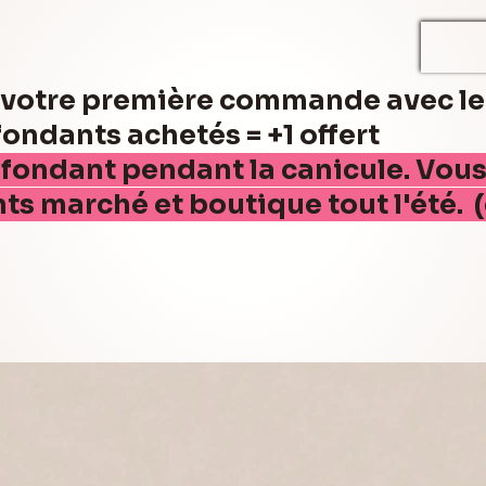
r votre première commande avec l
ndants achetés = +1 offert
 fondant pendant la canicule. Vou
nts marché et boutique tout l'été. 