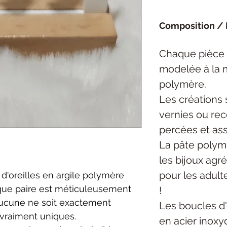
Composition / 
Chaque pièce
modelée à la 
polymère.
Les créations 
vernies ou rec
percées et as
La pâte polymè
les bijoux agré
pour les adult
d'oreilles en argile polymère
aque paire est méticuleusement
!
aucune ne soit exactement
Les boucles d'
 vraiment uniques.
en acier inoxy