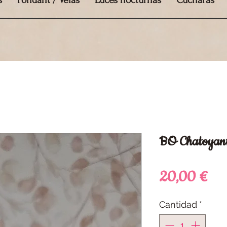
s
Fondant / Velas
Luces nocturnas
Cucharas
BO Chatoyant 
Pre
20,00 €
Cantidad
*