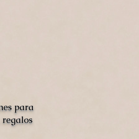
nes para
 regalos