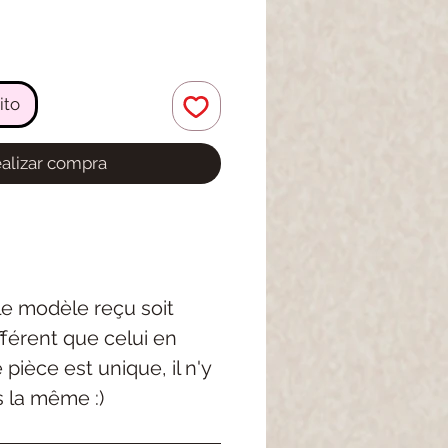
ito
alizar compra
 le modèle reçu soit
férent que celui en
pièce est unique, il n'y
s la même :)