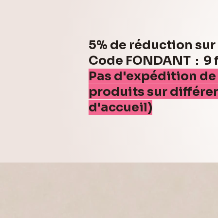
5% de réduction su
Code FONDANT : 9 fo
Pas d'expédition de
produits sur différe
d'accueil)