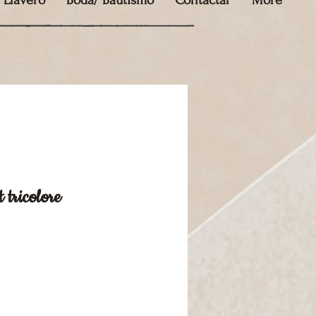
Llavero
Boda/ Bautismo
Contactar
More
tricolore
cio