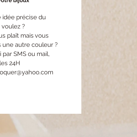
otre bijoux
 idée précise
du
 voulez ?
s plaît mais vous
s une autre couleur ?
i
par SMS ou mail,
les 24H
roquer@yahoo.com