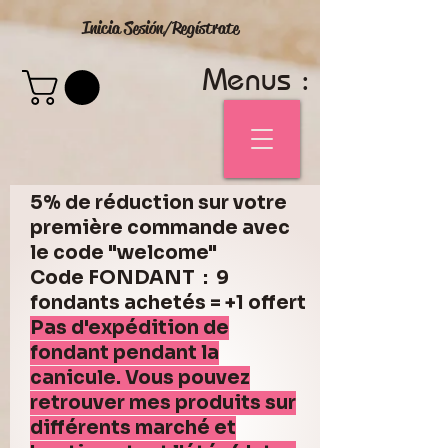
Inicia Sesión/Regístrate
Menus :
5% de réduction sur votre
première commande avec
le code "welcome"
Code FONDANT : 9
fondants achetés = +1 offert
Pas d'expédition de
fondant pendant la
canicule. Vous pouvez
retrouver mes produits sur
différents marché et