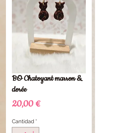
BO Chatoyant marron &
dorée
Precio
20,00 €
Cantidad
*