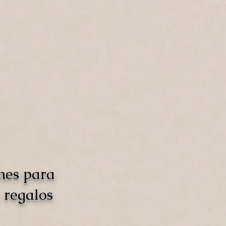
nes para
 regalos