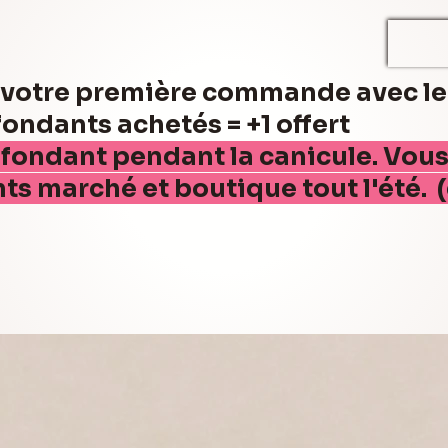
r votre première commande avec l
ndants achetés = +1 offert
 fondant pendant la canicule. Vou
nts marché et boutique tout l'été. 