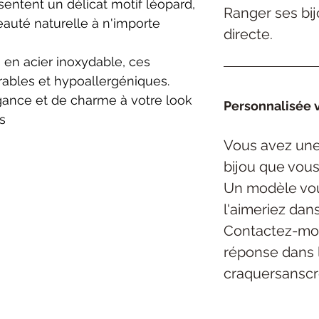
sentent un délicat motif léopard,
Ranger ses bijo
auté naturelle à n'importe
directe.
 en acier inoxydable, ces
rables et hypoallergéniques.
gance et de charme à votre look
Personnalisée v
s
Vous avez une
bijou
que vous
Un modèle vou
l'aimeriez dan
Contactez-mo
réponse dans 
craquersansc