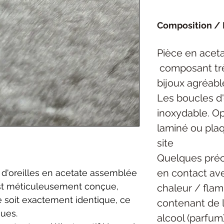
Composition / 
Pièce
en aceta
composant trè
bijoux agréabl
Les boucles d'
inoxydable.
Op
laminé ou plaq
site
Quelques préc
en contact ave
d'oreilles en acetate assemblée
est méticuleusement conçue,
chaleur / flam
 soit exactement identique, ce
contenant de l
ques.
alcool (parfum)