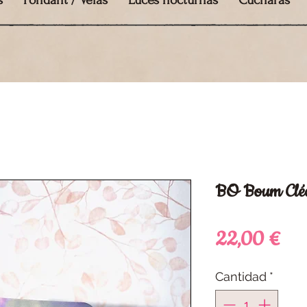
s
Fondant / Velas
Luces nocturnas
Cucharas
BO Boum Clé
Pre
22,00 €
Cantidad
*