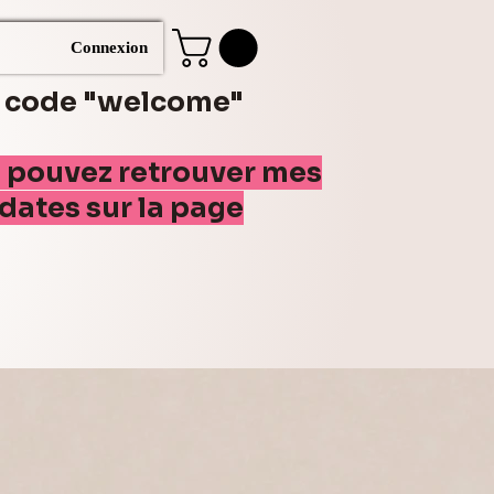
Connexion
e code "welcome"
s pouvez retrouver mes
(dates sur la page