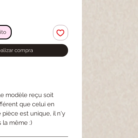
ito
alizar compra
 le modèle reçu soit
férent que celui en
pièce est unique, il n'y
s la même :)