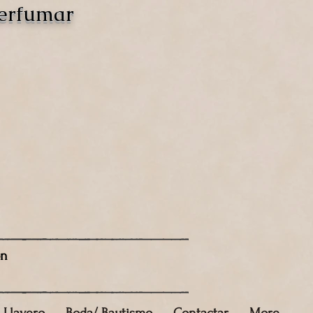
perfumar
ón