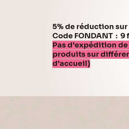
5% de réduction su
Code FONDANT : 9 fo
Pas d'expédition de
produits sur différe
d'accueil)