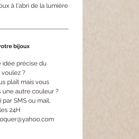
ux à l'abri de la lumière
otre bijoux
 idée précise
du
 voulez ?
s plaît mais vous
s une autre couleur ?
i
par SMS ou mail,
les 24H
roquer@yahoo.com