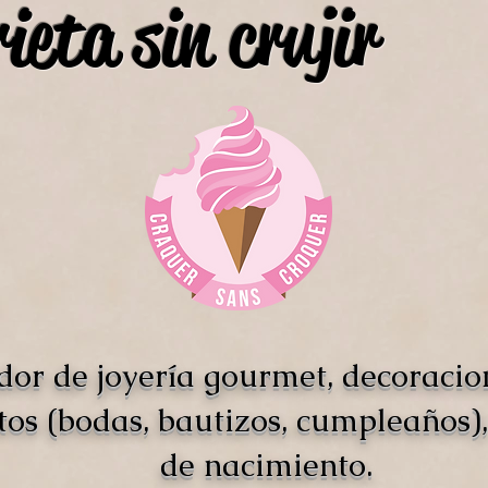
ieta sin crujir
dor de joyería gourmet, decoracio
tos (bodas, bautizos, cumpleaños),
de nacimiento.