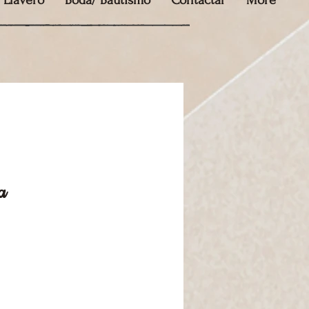
Llavero
Boda/ Bautismo
Contactar
More
a
cio