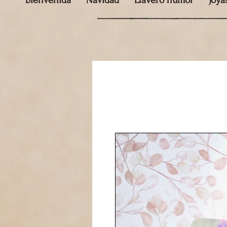
bienvenida
Navidad
Llavero humor
Joya